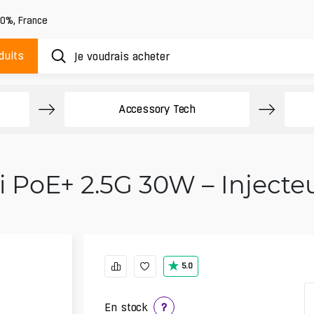
20%
,
France
duits
Accessory Tech
 PoE+ 2.5G 30W – Injecte
5.0
En stock
?