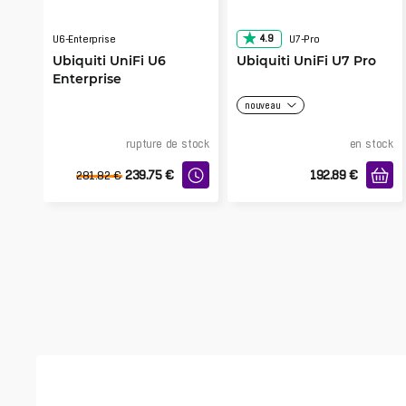
4.9
U6-Enterprise
U7-Pro
Ubiquiti UniFi U6
Ubiquiti UniFi U7 Pro
Enterprise
nouveau
rupture de stock
en stock
239.75
€
192.89
€
281.82
€