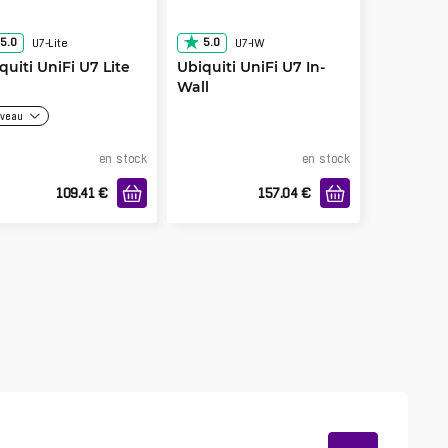
5.0
5.0
U7-Lite
U7-IW
quiti UniFi U7 Lite
Ubiquiti UniFi U7 In-
Wall
veau
en stock
en stock
109.41
€
157.04
€