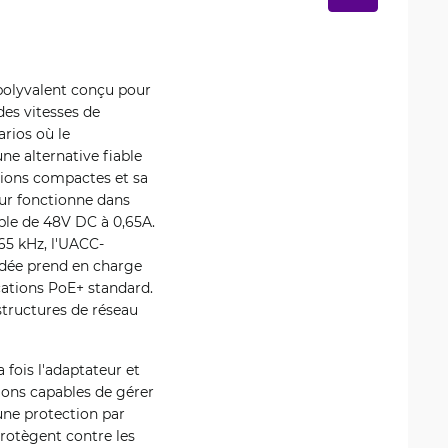
polyvalent conçu pour
des vitesses de
arios où le
e alternative fiable
nsions compactes et sa
eur fonctionne dans
ble de 48V DC à 0,65A.
65 kHz, l'UACC-
indée prend en charge
ications PoE+ standard.
structures de réseau
fois l'adaptateur et
ions capables de gérer
 une protection par
protègent contre les