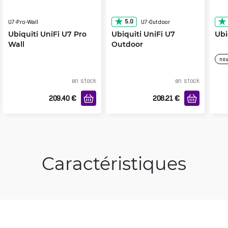
5.0
U7-Pro-Wall
U7-Outdoor
Ubiquiti UniFi U7 Pro
Ubiquiti UniFi U7
Ubi
Wall
Outdoor
nou
en stock
en stock
209.40
€
208.21
€
Caractéristiques