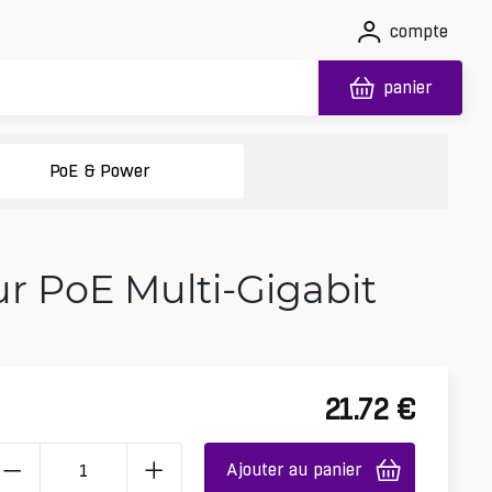
compte
panier
PoE & Power
ur PoE Multi-Gigabit
21.72
€
Ajouter au panier