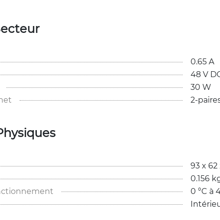
Secteur
0.65 A
48 V D
30 W
net
2-paire
Physiques
93 x 62
0.156 k
nctionnement
0 °C à 
Intérie