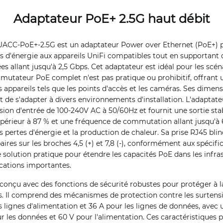
Adaptateur PoE+ 2.5G haut débit
 UACC-PoE+-2.5G est un adaptateur Power over Ethernet (PoE+) 
ts d'énergie aux appareils UniFi compatibles tout en supportant 
s allant jusqu'à 2,5 Gbps. Cet adaptateur est idéal pour les scén
tateur PoE complet n'est pas pratique ou prohibitif, offrant un
s appareils tels que les points d'accès et les caméras. Ses dime
t de s'adapter à divers environnements d'installation. L'adaptat
sion d'entrée de 100-240V AC à 50/60Hz et fournit une sortie sta
érieur à 87 % et une fréquence de commutation allant jusqu'à 
 pertes d'énergie et la production de chaleur. Sa prise RJ45 bl
aires sur les broches 4,5 (+) et 7,8 (-), conformément aux spécif
 solution pratique pour étendre les capacités PoE dans les infra
cations importantes.
onçu avec des fonctions de sécurité robustes pour protéger à la 
s. Il comprend des mécanismes de protection contre les surtens
es lignes d'alimentation et 36 A pour les lignes de données, avec
ur les données et 60 V pour l'alimentation. Ces caractéristiques 