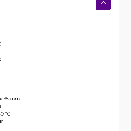
C
s
 x 35 mm
g
40 °C
ur