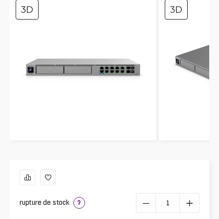
3D
3D
rupture de stock
?