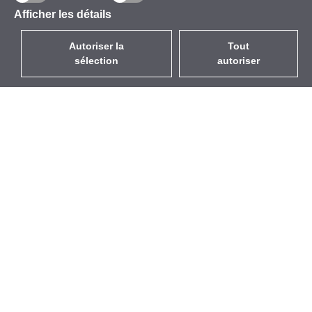
Afficher les détails
Autoriser la
Tout
sélection
autoriser
FR
EUR
avec la TVA à 20%
,
France
Catalogue
À propos
Équipement d’Extérieur
Entreprise
Sans Fil
Marques
Antennes Intégrées
Événements
WiFi 5
StarCoins
Câbles Pigtails
Contacts
Montures et supports
Termes et Conditions