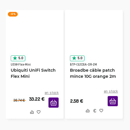
-10 %
5.0
5.0
USW-Flex-Mini
BTP-I32C6A-OR-2M
Ubiquiti UniFi Switch
Broadbe câble patch
Flex Mini
mince 10G orange 2m
en stock
en stock
33.22
€
36.74
€
2.58
€