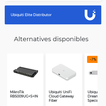
Ubiquiti Elite Distributor
Alternatives disponibles
-
7
%
MikroTik
Ubiquiti UniFi
Ubiquiti Un
RB5009UG+S+IN
Cloud Gateway
Dream Mac
Fiber
Special Edi