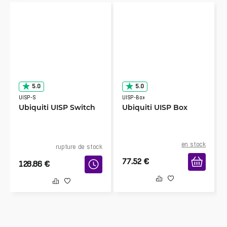
5.0
5.0
UISP-S
UISP-Box
Ubiquiti UISP Switch
Ubiquiti UISP Box
en stock
rupture de stock
77.52
€
128.86
€