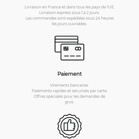
Livraison en France et dans tous les pays de l'UE.
Livraison express sous 1 à 2 jours.
Les commandes sont expédiées sous 24 heures
les jours ouvrables.
Paiement
Virements bancaires.
Paiements rapides et sécurisés par carte.
Offres spéciales pour les demandes de
gros.