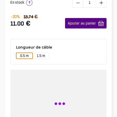
En stock
?
€
-20
%
13.74
€
11.00
Ajouter au panier
Longueur de câble
0.5 m
1.5 m