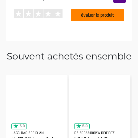
évaluer le produit
Souvent achetés ensemble
5.0
5.0
UACC-DAC-SFP10-3M
DS-2DE3A400BW-DE(F1)(T5)