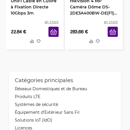
UniFi Câble en Cuivre
HikVision 4 MP
à Fixation Directe
Caméra Dôme DS-
10Gbps 3m
2DE3A400BW-DE(F1)
(T5)
en stock
en stock
22.84
€
283.66
€
Catégories principales
Réseaux Domestiques et de Bureau
Produits LTE
Systèmes de sécurité
Équipement d’Extérieur Sans Fil
Solutions IoT (IdO)
Licences