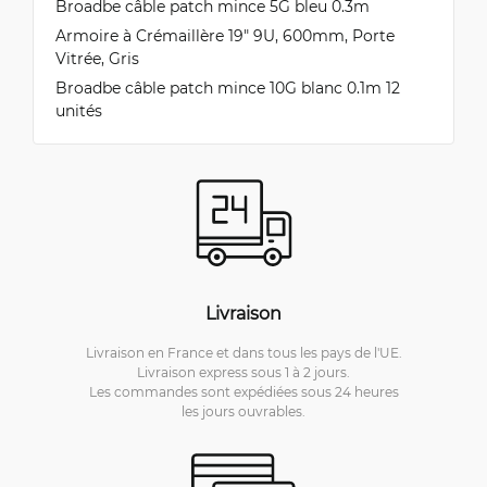
Broadbe câble patch mince 5G bleu 0.3m
Armoire à Crémaillère 19" 9U, 600mm, Porte
Vitrée, Gris
Broadbe câble patch mince 10G blanc 0.1m 12
unités
Livraison
Livraison en France et dans tous les pays de l'UE.
Livraison express sous 1 à 2 jours.
Les commandes sont expédiées sous 24 heures
les jours ouvrables.