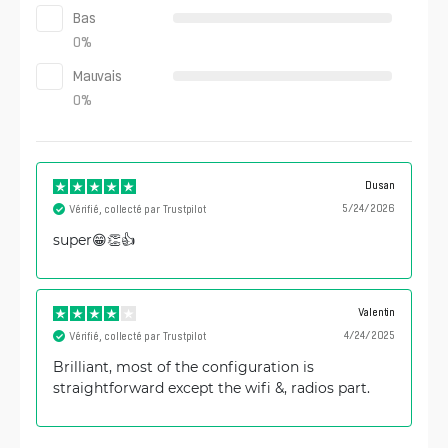
Bas
0
%
Mauvais
0
%
Dusan
5/24/2026
Vérifié, collecté par Trustpilot
super😁👏👍
Valentin
4/24/2025
Vérifié, collecté par Trustpilot
Brilliant, most of the configuration is
straightforward except the wifi &, radios part.