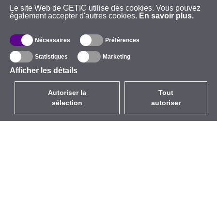
Le site Web de GETIC utilise des cookies. Vous pouvez
également accepter d'autres cookies.
En savoir plus.
Nécessaires
Préférences
Statistiques
Marketing
Afficher les détails
Autoriser la
Tout
sélection
autoriser
FR
EUR
avec la TVA à 20%
,
France
Catalogue
À propos
Équipement d’Extérieur
Entreprise