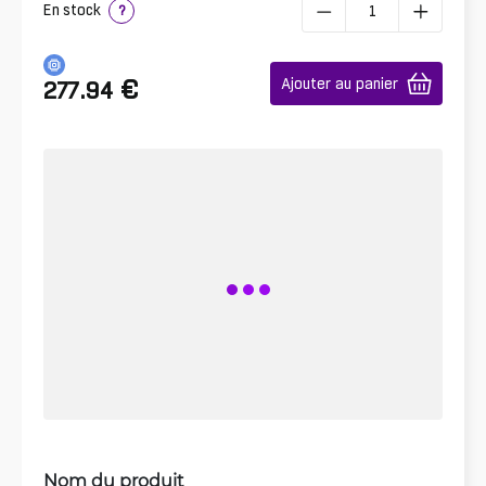
En stock
?
€
Ajouter au panier
277.94
Nom du produit