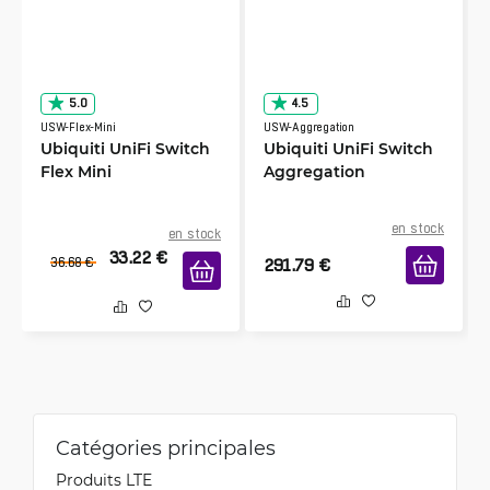
5.0
4.5
USW-Flex-Mini
USW-Aggregation
Ubiquiti UniFi Switch
Ubiquiti UniFi Switch
Flex Mini
Aggregation
en stock
en stock
33.22
€
36.68
€
291.79
€
Catégories principales
Produits LTE