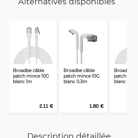
Alternatives disponibles
Broadbe câble
Broadbe câble
Broadbe câ
patch mince 10G
patch mince 10G
patch minc
blanc 1m
blanc 0.3m
blanc 2m
2.11 €
1.80 €
Description détaillée