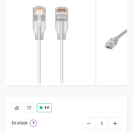
4.0
En stock
?