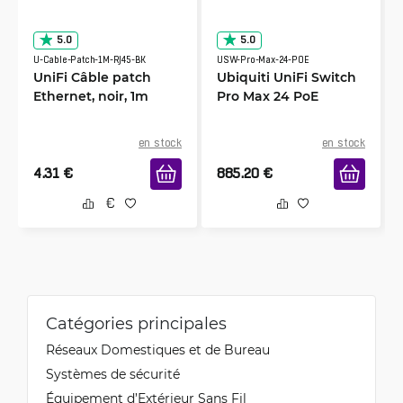
5.0
5.0
U-Cable-Patch-1M-RJ45-BK
USW-Pro-Max-24-POE
UniFi Câble patch
Ubiquiti UniFi Switch
Ethernet, noir, 1m
Pro Max 24 PoE
en stock
en stock
4.31
€
885.20
€
Catégories principales
Réseaux Domestiques et de Bureau
Systèmes de sécurité
Équipement d’Extérieur Sans Fil