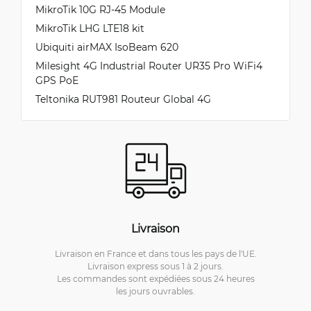
MikroTik 10G RJ-45 Module
MikroTik LHG LTE18 kit
Ubiquiti airMAX IsoBeam 620
Milesight 4G Industrial Router UR35 Pro WiFi4
GPS PoE
Teltonika RUT981 Routeur Global 4G
Livraison
Livraison en France et dans tous les pays de l'UE.
Livraison express sous 1 à 2 jours.
Les commandes sont expédiées sous 24 heures
les jours ouvrables.