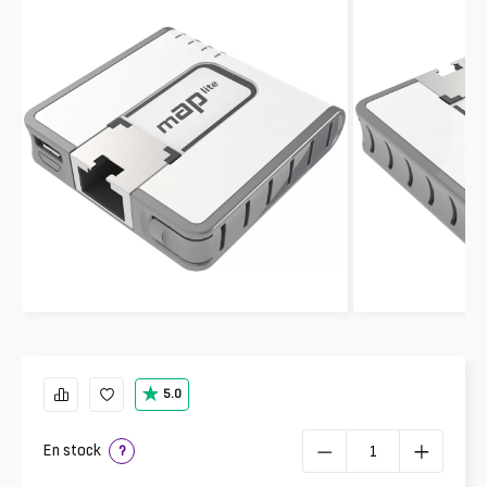
5.0
En stock
?