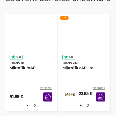
-12 %
5.0
4.0
RBmAP2nD
RBcAPL-2nD
MikroTik mAP
MikroTik cAP lite
en stock
en stock
23.95
€
27.14
€
51.69
€