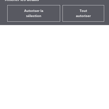
Autoriser la
Tout
sélection
autoriser
FR
EUR
avec la TVA à 20%
,
France
Catalogue
À propos
Équipement d’Extérieur
Entreprise
Sans Fil
Marques
Antennes Intégrées
Événements
WiFi 5
StarCoins
Câbles Pigtails
Contacts
Montures et supports
Termes et Conditions
Licences
Confidentialité