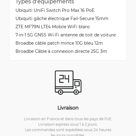
Types d'équipements
Sveinn
Ubiquiti UniFi Switch Pro Max 16 PoE
8/20/2022
Vérifié, collecté par Trustpilot
Ubiquiti gâche électrique Fail-Secure 15mm
Really nice flexible cable and the ends can be
ZTE MF79N LTE4 Mobile WiFi blanc
bent to your needs.
7-in-1 5G GNSS Wi-Fi antenne de toit de voiture
Broadbe câble patch mince 10G bleu 12m
Broadbe Câble à connexion directe 25G 3m
Sveinn
8/20/2022
Vérifié, collecté par Trustpilot
Pretty awesome cable you can bend the end of
the cable to your needs.
Livraison
Livraison en France et dans tous les pays de l'UE.
Livraison express sous 1 à 2 jours.
Les commandes sont expédiées sous 24 heures
les jours ouvrables.