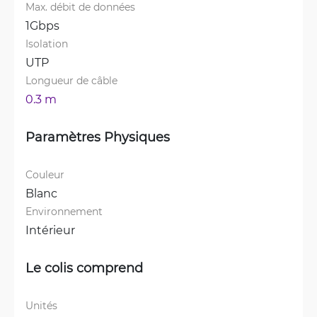
Max. débit de données
1Gbps
Isolation
UTP
Longueur de câble
0.3 m
Paramètres Physiques
Couleur
Blanc
Environnement
Intérieur
Le colis comprend
Unités