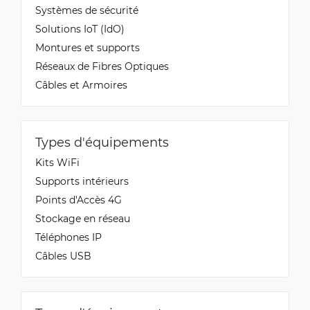
Systèmes de sécurité
Solutions IoT (IdO)
Auvo
Montures et supports
2/16/2024
Vérifié, collecté par Trustpilot
Réseaux de Fibres Optiques
Cheap, good looking and durable patch cable.
Câbles et Armoires
Auvo
Types d'équipements
2/16/2024
Vérifié, collecté par Trustpilot
Kits WiFi
Cheap, good looking and durable patch cable.
Supports intérieurs
Points d'Accès 4G
Stockage en réseau
Sven
Téléphones IP
10/17/2022
Vérifié, collecté par Trustpilot
Câbles USB
Nice product, good quality, fast delivery, good
price,