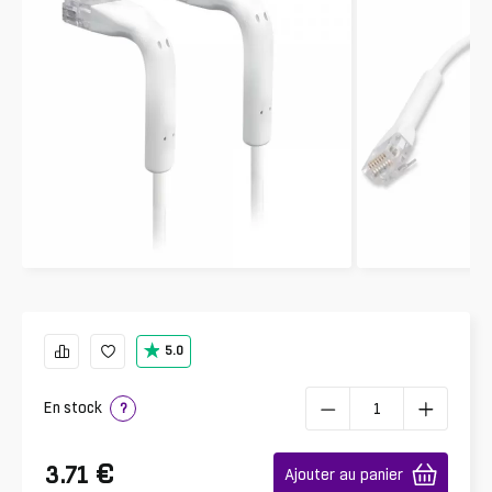
5.0
En stock
?
€
3.71
Ajouter au panier