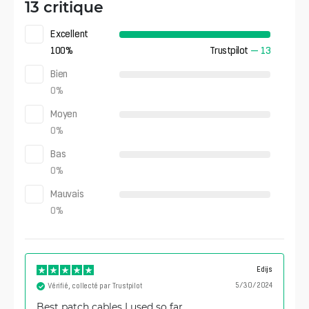
13 critique
Excellent
100
%
Trustpilot
—
13
Bien
0
%
Moyen
0
%
Bas
0
%
Mauvais
0
%
Edijs
5/30/2024
Vérifié, collecté par Trustpilot
Best patch cables I used so far