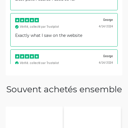
George
4/14/2024
Vérifié, collecté par Trustpilot
Exactly what I saw on the website
George
4/14/2024
Vérifié, collecté par Trustpilot
Exactly as described
Souvent achetés ensemble
Dmitrijs
3/29/2024
Vérifié, collecté par Trustpilot
Great reliable cables for good price