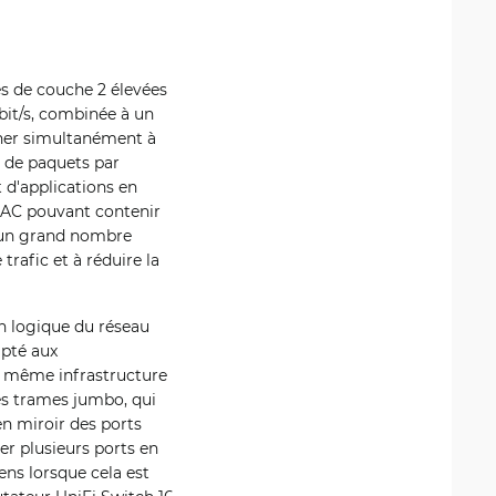
s de couche 2 élevées
bit/s, combinée à un
onner simultanément à
s de paquets par
d'applications en
s MAC pouvant contenir
 un grand nombre
trafic et à réduire la
n logique du réseau
apté aux
 la même infrastructure
es trames jumbo, qui
en miroir des ports
er plusieurs ports en
ens lorsque cela est