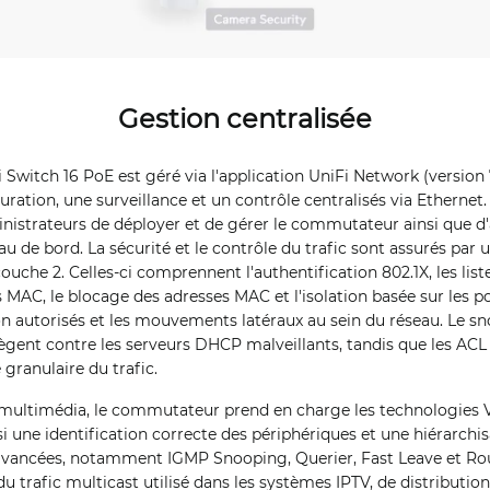
Gestion centralisée
witch 16 PoE est géré via l'application UniFi Network (version 7
ation, une surveillance et un contrôle centralisés via Ethernet. L
istrateurs de déployer et de gérer le commutateur ainsi que d'
leau de bord. La sécurité et le contrôle du trafic sont assurés pa
ouche 2. Celles-ci comprennent l'authentification 802.1X, les list
s MAC, le blocage des adresses MAC et l'isolation basée sur les po
 autorisés et les mouvements latéraux au sein du réseau. Le sn
gent contre les serveurs DHCP malveillants, tandis que les ACL 
granulaire du trafic.
et multimédia, le commutateur prend en charge les technologies
 une identification correcte des périphériques et une hiérarchisa
avancées, notamment IGMP Snooping, Querier, Fast Leave et Rou
u trafic multicast utilisé dans les systèmes IPTV, de distributio