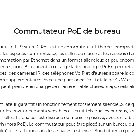
Commutateur PoE de bureau
iti UniFi Switch 16 PoE est un commutateur Ethernet compact
, les espaces commerciaux, les salles de classe et les réseaux d'
imentation par Ethernet dans un format silencieux et peu encomb
hernet, dont 8 prennent en charge la technologie PoE+, permett
ccès, des caméras IP, des téléphones VoIP et d'autres appareils 
ion supplémentaires. Avec une puissance PoE totale de 45 W et 
peut prendre en charge de manière fiable plusieurs appareils a
tilateur garantit un fonctionnement totalement silencieux, ce q
 les environnements sensibles au bruit tels que les bureaux, les
entielles. La chaleur est dissipée de manière passive, avec un fai
h (hors PoE). Le commutateur peut être placé sur un bureau ou 
ilité d'installation dans les espaces restreints. Son boîtier en pol