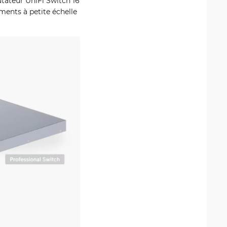
tateur UniFi Switch 16
ments à petite échelle