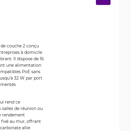
 de couche 2 conçu
entreprises à domicile
rant. Il dispose de 16
ant une alimentation
compatibles PoE sans
jusqu'à 32 W par port
limentés
ui rend ce
 salles de réunion ou
ble rendement
fixé au mur, offrant
ycarbonate allie