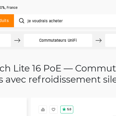
20%
,
France
duits
Commutateurs UniFi
itch Lite 16 PoE — Commut
s avec refroidissement si
5.0