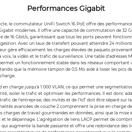
Performances Gigabit
acte, le commutateur UniFi Switch 16 PoE offre des performance
Gigabit modernes. Il offre une capacité de commutation de 32 G
ge de 16 Gbit/s, garantissant que tous les ports peuvent foncti
ngestion. Avec un taux de transfert pouvant atteindre 24 million
ur gère efficacement les charges élevées de paquets provenant 
a voix, la vidéo et le trafic de surveillance. Une table d'adresse
 permet un fonctionnement stable dans les réseaux comportant
tandis que la mémoire tampon de 0,5 Mo aide à lisser les pics de 
 charge.
en charge jusqu'à 1 000 VLAN, ce qui permet une segmentatio
ité, isoler le trafic et optimiser les performances. Il est donc ad
afic de l'entreprise, des invités et de l'IoT doit être séparé sur
nnalités avancées de couche 2 comprennent la prise en charge d
des charges de travail gourmandes en données, ainsi que la mise 
ic et le dépannage. L'agrégation de liens LACP permet de combin
ce qui augmente la bande passante et offre une redondance des li