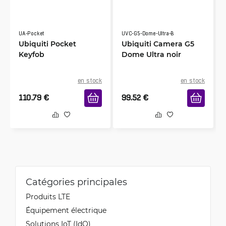
UA-Pocket
UVC-G5-Dome-Ultra-B
Ubiquiti Pocket
Ubiquiti Camera G5
Keyfob
Dome Ultra noir
en stock
en stock
110.79
€
99.52
€
Catégories principales
Produits LTE
Équipement électrique
Solutions IoT (IdO)