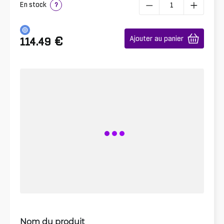
En stock
?
€
Ajouter au panier
114.49
Nom du produit