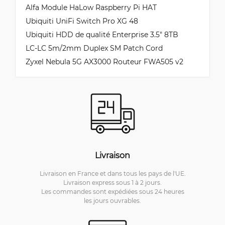
Alfa Module HaLow Raspberry Pi HAT
Ubiquiti UniFi Switch Pro XG 48
Ubiquiti HDD de qualité Enterprise 3.5" 8TB
LC-LC 5m/2mm Duplex SM Patch Cord
Zyxel Nebula 5G AX3000 Routeur FWA505 v2
Livraison
Livraison en France et dans tous les pays de l'UE.
Livraison express sous 1 à 2 jours.
Les commandes sont expédiées sous 24 heures
les jours ouvrables.