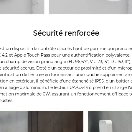
Sécurité renforcée
st un dispositif de contrôle d'accès haut de gamme qui prend e
4.2 et Apple Touch Pass pour une authentification polyvalente. I
 champ de vision grand angle (H : 96,67°, V : 123,15°, D : 153,11°
 sécurité accrue. Doté d'un capteur de proximité et d'un micro
vérification de l'entrée en fournissant une couche supplémentaire
ion en extérieur, il bénéficie d'une étanchéité IP55, d'un boîtier
 en alliage d'aluminium. Le lecteur UA-G3-Pro prend en charge l
ation maximale de 6W, assurant un fonctionnement efficace t
bustes.