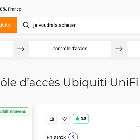
20%
,
France
duits
Contrôle d'accès
le d’accès Ubiquiti UniFi 
oduit nouveau
5.0
En stock
?