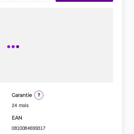
Garantie
?
24 mois
EAN
0810084699317