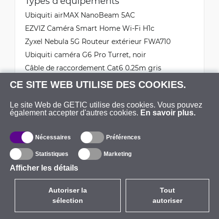
Types d'équipements
Ubiquiti airMAX NanoBeam 5AC
EZVIZ Caméra Smart Home Wi-Fi H1c
Zyxel Nebula 5G Routeur extérieur FWA710
Ubiquiti caméra G6 Pro Turret, noir
Câble de raccordement Cat6 0.25m gris
Câble de raccordement Cat5e 1m jaune
CE SITE WEB UTILISE DES COOKIES.
Le site Web de GETIC utilise des cookies. Vous pouvez
également accepter d'autres cookies.
En savoir plus.
Nécessaires
Préférences
Statistiques
Marketing
Afficher les détails
Livraison
Livraison en France et dans tous les pays de l'UE.
Autoriser la
Tout
Livraison express sous 1 à 2 jours.
sélection
autoriser
Les commandes sont expédiées sous 24 heures
les jours ouvrables.