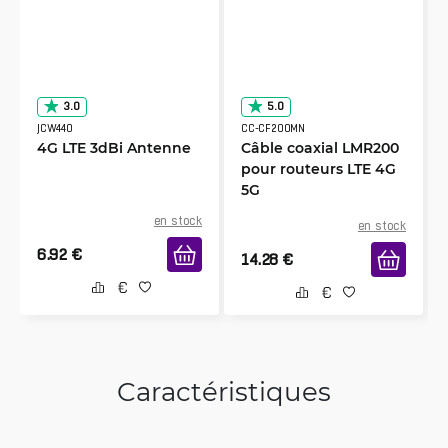
3.0
5.0
JCW440
CC-CF200MN
4G LTE 3dBi Antenne
Câble coaxial LMR200
pour routeurs LTE 4G
5G
en stock
en stock
6.92
€
14.28
€
Caractéristiques