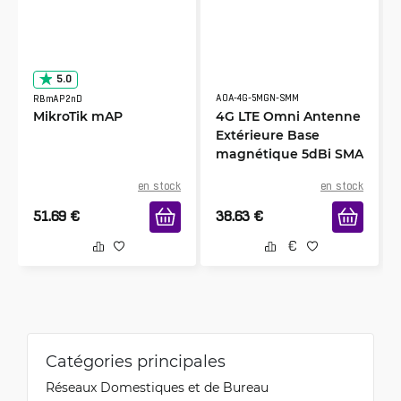
5.0
AOA-4G-5MGN-SMM
RBmAP2nD
MikroTik mAP
4G LTE Omni Antenne
Extérieure Base
magnétique 5dBi SMA
Male
en stock
en stock
51.69
€
38.63
€
Catégories principales
Réseaux Domestiques et de Bureau