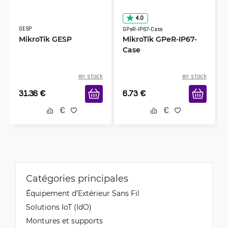
4.0
GESP
GPeR-IP67-Case
MikroTik GESP
MikroTik GPeR-IP67-
Case
en stock
en stock
31.36
€
6.73
€
Catégories principales
Équipement d’Extérieur Sans Fil
Solutions IoT (IdO)
Montures et supports