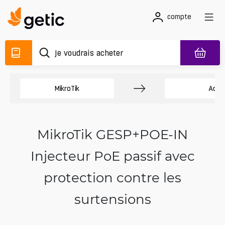
compte
MikroTik
Acce
MikroTik GESP+POE-IN
Injecteur PoE passif avec
protection contre les
surtensions