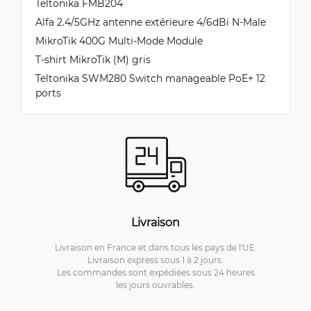
Teltonika FMB204
Alfa 2.4/5GHz antenne extérieure 4/6dBi N-Male
MikroTik 400G Multi-Mode Module
T-shirt MikroTik (M) gris
Teltonika SWM280 Switch manageable PoE+ 12
ports
Livraison
Livraison en France et dans tous les pays de l'UE.
Livraison express sous 1 à 2 jours.
Les commandes sont expédiées sous 24 heures
les jours ouvrables.