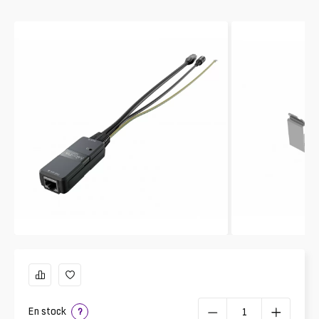
En stock
?