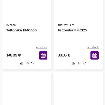
FMC650
FMC125TLU801
Teltonika FMC650
Teltonika FMC125
en stock
en stock
146.39
€
83.63
€