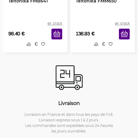
Teltonika FMB641
Teltonika FMM650
en stock
en stock
96.40
€
136.93
€
Livraison
Livraison en France et dans tous les pays de l'UE.
Livraison express sous 1 à 2 jours.
Les commandes sont expédiées sous 24 heures
les jours ouvrables.