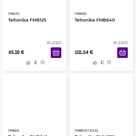
FMB125
FMB640
Teltonika FMB125
Teltonika FMB640
en stock
en stock
45.19
€
101.54
€
FMB641
FMM650Y3FE01