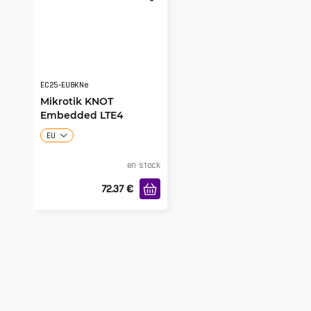
EC25-EU&KNe
Mikrotik KNOT
Embedded LTE4
EU
en stock
72.37
€