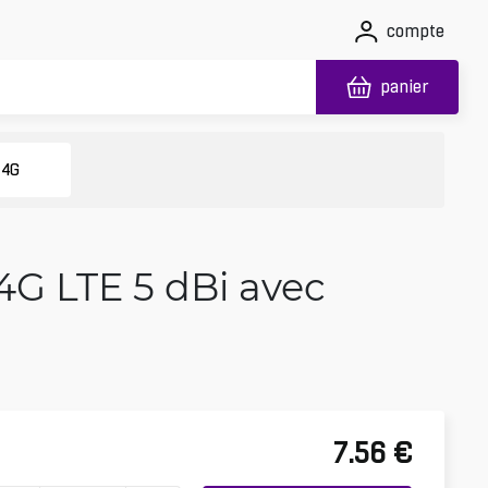
compte
panier
 4G
4G LTE 5 dBi avec
7.56
€