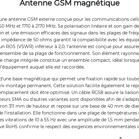
Antenne GSM magnétique
une antenne GSM externe conçue pour les communications cellu
0 MHz et 1710 à 2170 MHz. Sa polarisation linéaire et son gain de
on et une émission efficaces des signaux dans les plages de fréq
n impédance de 50 ohms garantit la compatibilité avec les équi
n ROS (VSWR) inférieur à 2,0, l'antenne est conçue pour assurer
 l'ensemble de sa plage de fonctionnement. Son élément rayonna
e charge intégrée constitue un ensemble compact, idéal lorsque 
 l'équipement auquel elle est raccordée.
d'une base magnétique qui permet une fixation rapide sur toute
 ni montage permanent. Cette solution facilite également le re
emplacement doit être optimisé. Un câble RG58 assure la liaison
eurs SMA ou d'autres variantes sont disponibles afin de s'adapter
ron 311 mm de hauteur et repose sur une base de 40 mm de diam
 l'installation. Elle fonctionne dans une plage de températures
 des vibrations de 10 à 55 Hz avec une amplitude de 1,5 mm penda
tive RoHS confirme le respect des exigences environnementales i