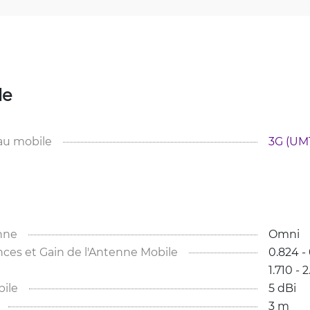
le
au mobile
3G (UMT
nne
Omni
es et Gain de l'Antenne Mobile
0.824 - 
1.710 - 
ile
5 dBi
3 m