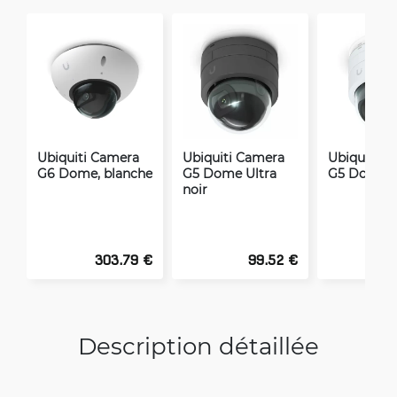
Ubiquiti Camera
Ubiquiti Camera
Ubiquiti C
G6 Dome, blanche
G5 Dome Ultra
G5 Dome U
noir
303.79 €
99.52 €
Description détaillée