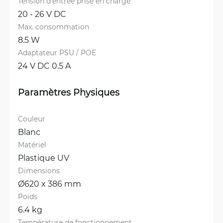
Tension d'entrée prise en charge
20 - 26 V DC
Max. consommation
8.5 W
Adaptateur PSU / POE
24 V DC 0.5 A
Paramètres Physiques
Couleur
Blanc
Matériel
Plastique UV
Dimensions
Ø620 x 386 mm
Poids
6.4 kg
Température de fonctionnement