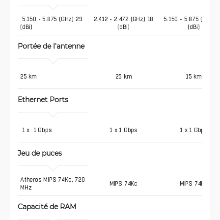
 5.150 - 5.875 (GHz) 29 
2.412 - 2.472 (GHz) 18
5.150 - 5.875 (GHz) 
(dBi)
(dBi)
(dBi)
Portée de l'antenne
25 km
25 km
15 km
Ethernet Ports
 1 x  1 Gbps
1 x 1 Gbps
1 x 1 Gbps
Jeu de puces
Atheros MIPS 74Kc, 720 
MIPS 74Kc
MIPS 74Kc
MHz
Capacité de RAM