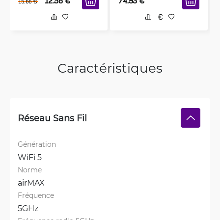
12.58
€
74.93
€
15.66
€
Caractéristiques
Réseau Sans Fil
Génération
WiFi 5
Norme
airMAX
Fréquence
5GHz