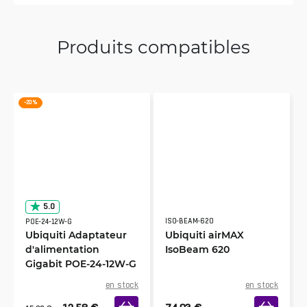
Produits compatibles
-20 %
5.0
ISO-BEAM-620
POE-24-12W-G
Ubiquiti Adaptateur
Ubiquiti airMAX
d'alimentation
IsoBeam 620
Gigabit POE-24-12W-G
en stock
en stock