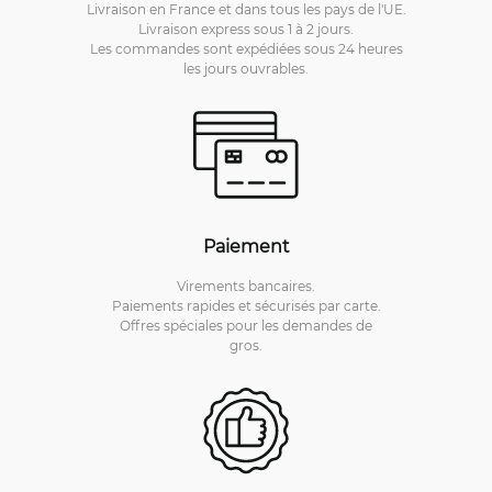
Livraison en France et dans tous les pays de l'UE.
Livraison express sous 1 à 2 jours.
Les commandes sont expédiées sous 24 heures
les jours ouvrables.
Paiement
Virements bancaires.
Paiements rapides et sécurisés par carte.
Offres spéciales pour les demandes de
gros.