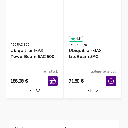
4.8
PBE-5AC-500
LBE-5AC-Gen2
Ubiquiti airMAX
Ubiquiti airMAX
PowerBeam 5AC 500
LiteBeam 5AC
en stock
rupture de stock
156.08
€
71.80
€