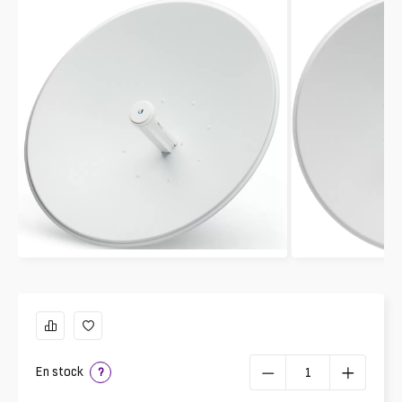
En stock
?