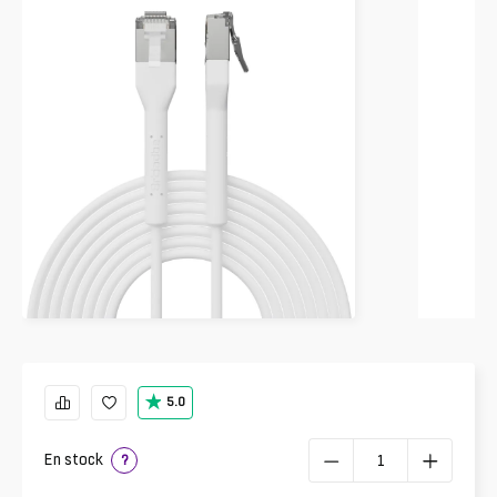
5.0
En stock
?