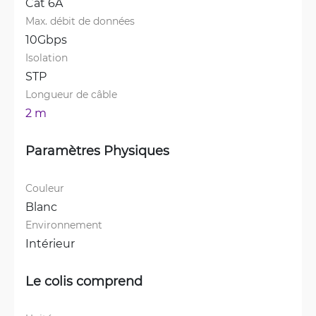
Cat 6A
Max. débit de données
10Gbps
Isolation
STP
Longueur de câble
2 m
Paramètres Physiques
Couleur
Blanc
Environnement
Intérieur
Le colis comprend