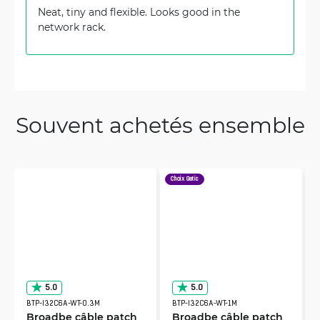
Neat, tiny and flexible. Looks good in the
network rack.
Souvent achetés ensemble
Choix Getic
5.0
5.0
BTP-I32C6A-WT-0.3M
BTP-I32C6A-WT-1M
Broadbe câble patch
Broadbe câble patch