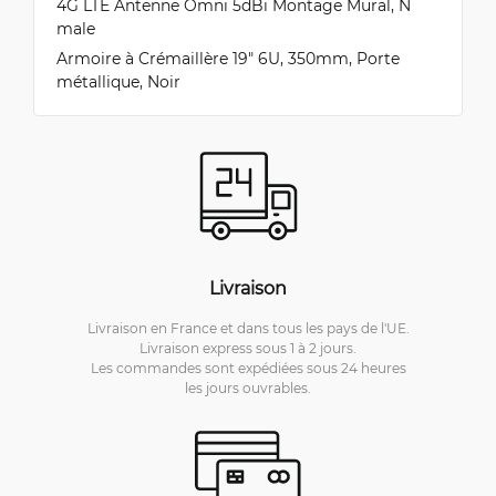
4G LTE Antenne Omni 5dBi Montage Mural, N
male
Armoire à Crémaillère 19" 6U, 350mm, Porte
métallique, Noir
Livraison
Livraison en France et dans tous les pays de l'UE.
Livraison express sous 1 à 2 jours.
Les commandes sont expédiées sous 24 heures
les jours ouvrables.