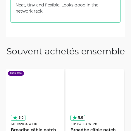
Neat, tiny and flexible. Looks good in the
network rack.
Souvent achetés ensemble
Choix Getic
5.0
5.0
BTP-I32C6A-WT-1M
BTP-I32C6A-WT-2M
Broadbe câble patch
Broadbe câble patch