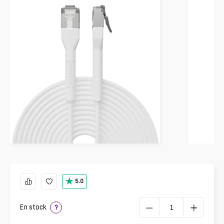
5.0
En stock
?