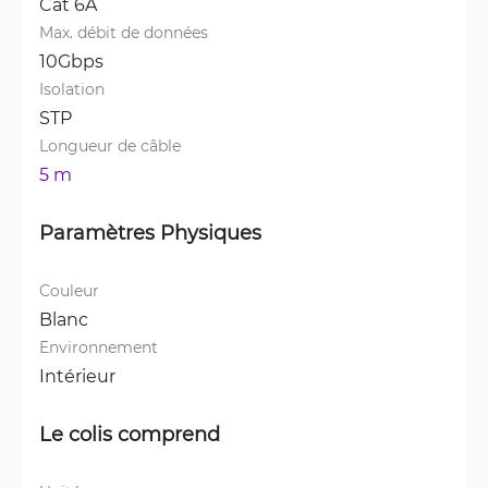
Cat 6A
Max. débit de données
10Gbps
Isolation
STP
Longueur de câble
5 m
Paramètres Physiques
Couleur
Blanc
Environnement
Intérieur
Le colis comprend