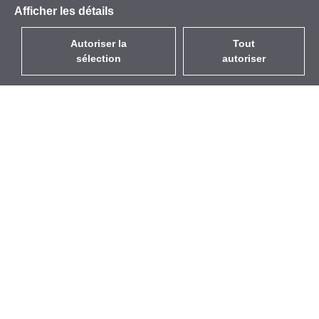
Afficher les détails
Autoriser la
Tout
sélection
autoriser
FR
EUR
avec la TVA à 20%
,
France
Catalogue
À propos
Équipement d’Extérieur
Entreprise
Sans Fil
Marques
Antennes Intégrées
Événements
WiFi 5
StarCoins
Câbles Pigtails
Contacts
Montures et supports
Termes et Conditions