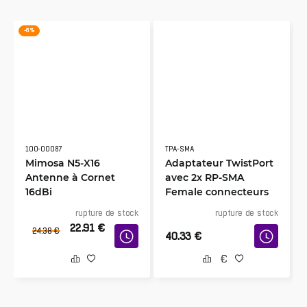
-6 %
100-00087
TPA-SMA
Mimosa N5-X16
Adaptateur TwistPort
Antenne à Cornet
avec 2x RP-SMA
16dBi
Female connecteurs
rupture de stock
rupture de stock
22.91
€
24.38
€
40.33
€