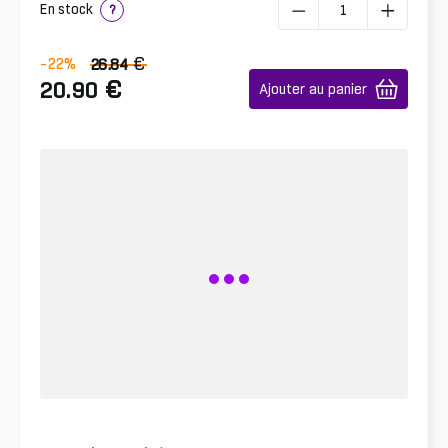
En stock
?
€
-22
%
26.84
€
20.90
Ajouter au panier