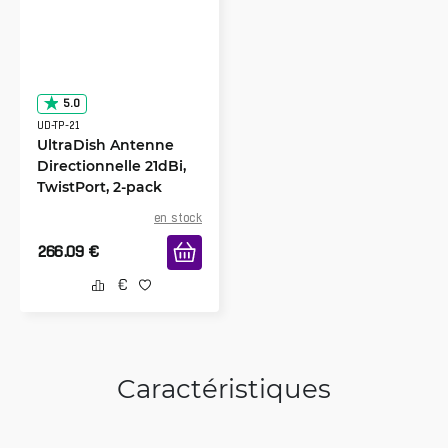
5.0
UD-TP-21
UltraDish Antenne
Directionnelle 21dBi,
TwistPort, 2-pack
en stock
266.09
€
Caractéristiques