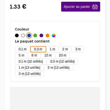
€
1.33
Ajouter au panier
Couleur
Le paquet contient
0.1 m
0.3 m
1 m
2 m
3 m
5 m
8 m
12 m
20 m
0.1 m (12 unités)
0.3 m (12 unités)
1 m (12 unités)
2 m (12 unités)
3 m (12 unités)