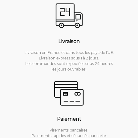
Livraison
Livraison en France et dans tous les pays de l'UE.
Livraison express sous 1 à 2 jours.
Les commandes sont expédiées sous 24 heures
les jours ouvrables.
Paiement
Virements bancaires.
Paiements rapides et sécurisés par carte.