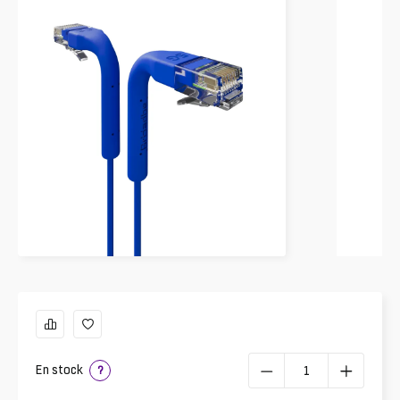
En stock
?