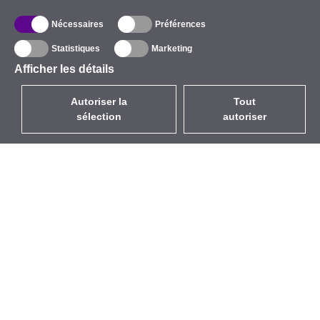
Nécessaires
Préférences
Statistiques
Marketing
Afficher les détails
Autoriser la
Tout
sélection
autoriser
FR
EUR
avec la TVA à 20%
,
France
Catalogue
À propos
Équipement d’Extérieur
Entreprise
Sans Fil
Marques
Antennes Intégrées
Événements