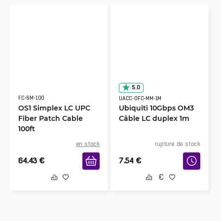
5.0
FC-SM-100
UACC-OFC-MM-1M
OS1 Simplex LC UPC
Ubiquiti 10Gbps OM3
Fiber Patch Cable
Câble LC duplex 1m
100ft
en stock
rupture de stock
64.43
€
7.54
€