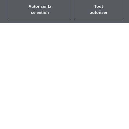
Autoriser la
Tout
sélection
autoriser
FR
EUR
avec la TVA à 20%
,
France
Catalogue
À propos
Équipement d’Extérieur
Entreprise
Sans Fil
Marques
Antennes Intégrées
Événements
WiFi 5
StarCoins
Câbles Pigtails
Contacts
Montures et supports
Termes et Conditions
Licences
Confidentialité