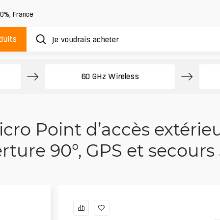
20%
,
France
duits
60 GHz Wireless
cro Point d’accès extéri
rture 90°, GPS et secours