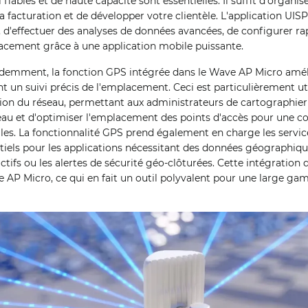
 fiables et de haute capacité sont essentielles. Il suffit d'organis
la facturation et de développer votre clientèle. L'application UIS
, d'effectuer des analyses de données avancées, de configurer ra
lacement grâce à une application mobile puissante.
mment, la fonction GPS intégrée dans le Wave AP Micro amélior
nt un suivi précis de l'emplacement. Ceci est particulièrement ut
stion du réseau, permettant aux administrateurs de cartographier
seau et d'optimiser l'emplacement des points d'accès pour une c
s. La fonctionnalité GPS prend également en charge les service
tiels pour les applications nécessitant des données géographiqu
 actifs ou les alertes de sécurité géo-clôturées. Cette intégrati
 AP Micro, ce qui en fait un outil polyvalent pour une large ga