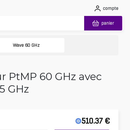
compte
panier
Wave 60 GHz
eur PtMP 60 GHz avec
 5 GHz
510.37
€