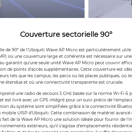
Couverture sectorielle 90°
lle de 90° de l'Ubiquiti Wave AP Micro est particulièrement utile
MP) où une couverture large et cohérente est nécessaire sur une
eau garantit qu'une seule unité Wave AP Micro peut couvrir eff
oin de points d'accès supplémentaires. Cette couverture est idéa
rs tels que les campus, les parcs ou les places publiques, où les
e étendue et où une connectivité transparente est cruciale.
omprend une radio de secours 5 GHz basée sur la norme Wi-Fi 6 
et est livré avec un GPS intégré pour un suivi précis de l'empla
stion du système sont simplifiées grâce à la connectivité Blueto
on mobile UISP d'Ubiquiti. Cette combinaison de matériel avancé 
s fait de la Wave AP Micro une solution idéale pour fournir de l'i
vironnements extérieurs, qu'il s'agisse d'emplacements résident