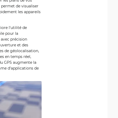
er les plans de vos
P permet de visualiser
pidement les appareils
e l'utilité de
ile pour la
 avec précision
ouverture et des
s de géolocalisation,
es en temps réel,
on du GPS augmente la
mme d'applications de