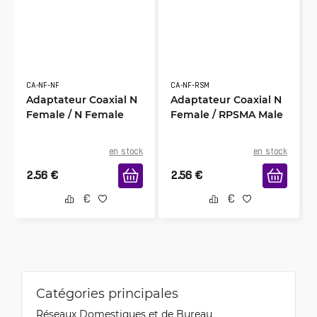
CA-NF-NF
CA-NF-RSM
Adaptateur Coaxial N
Adaptateur Coaxial N
Female / N Female
Female / RPSMA Male
en stock
en stock
2.56
€
2.56
€
Catégories principales
Réseaux Domestiques et de Bureau