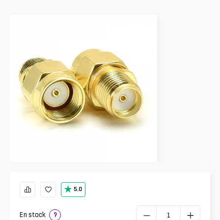
5.0
En stock
?