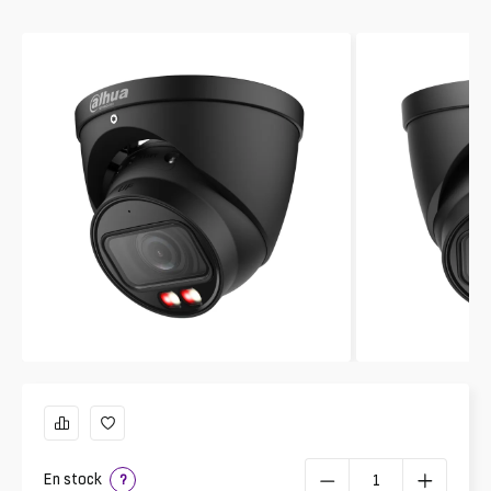
En stock
?