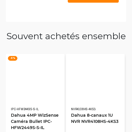
Souvent achetés ensemble
-8 %
IPC-HFW2449S-S-IL
NVR4108HS-4KS3
Dahua 4MP WizSense
Dahua 8-canaux 1U
Caméra Bullet IPC-
NVR NVR4108HS-4KS3
HFW2449S-S-IL