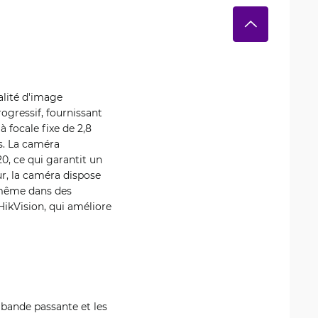
lité d'image
ogressif, fournissant
 focale fixe de 2,8
s. La caméra
, ce qui garantit un
ur, la caméra dispose
s même dans des
HikVision, qui améliore
a bande passante et les