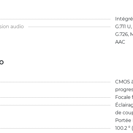
Intégré
ion audio
G.711 U, 
G.726, 
M
AAC
o
CMOS à
progress
Focale 
Éclairag
de coup
Portée 
100.2 ° 