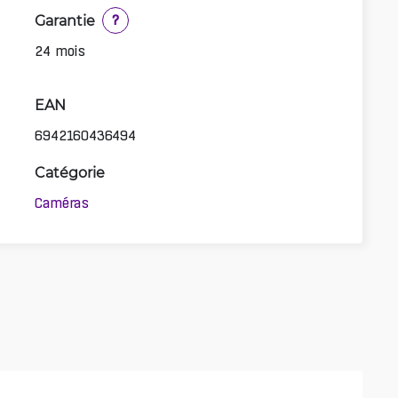
Garantie
?
24 mois
EAN
6942160436494
Catégorie
Caméras