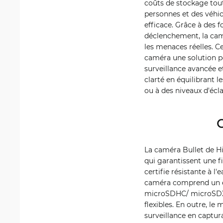
coûts de stockage tout
personnes et des véhicu
efficace. Grâce à des fo
déclenchement, la camé
les menaces réelles. Ce
caméra une solution p
surveillance avancée 
clarté en équilibrant l
ou à des niveaux d'écla
C
La caméra Bullet de Hi
qui garantissent une fi
certifie résistante à l'
caméra comprend un e
microSDHC/ microSDXC d
flexibles. En outre, le
surveillance en captu