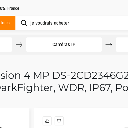
20%
,
France
duits
Caméras IP
ision 4 MP DS-2CD2346G2
arkFighter, WDR, IP67, P