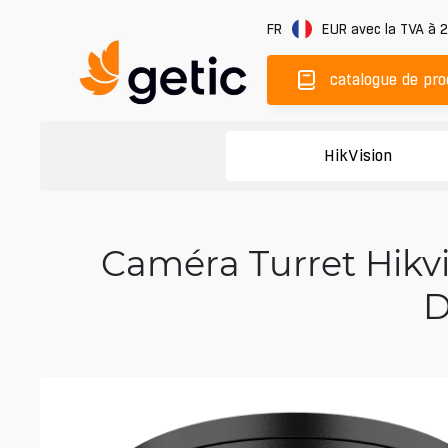
FR
EUR
avec la TVA à 
catalogue de pro
HikVision
Caméra Turret Hikv
D