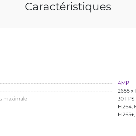
Caractéristiques
4MP
2688 x 
s maximale
30 FPS
H.264, 
H.265+, 