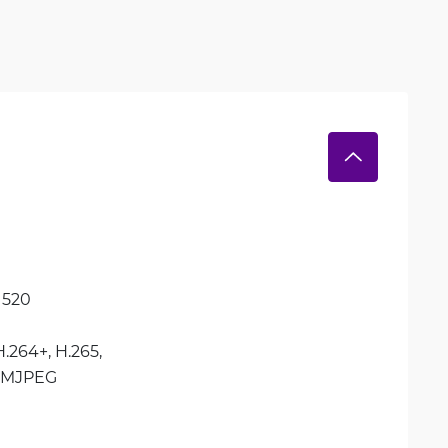
1520
H.264+, 
H.265, 
MJPEG