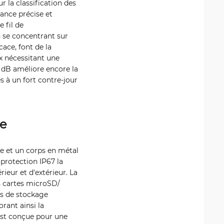
 la classification des
lance précise et
e fil de
n se concentrant sur
cace, font de la
x nécessitant une
 dB améliore encore la
es à un fort contre-jour
le
de et un corps en métal
 protection IP67 la
rieur et d'extérieur. La
 cartes microSD/
ns de stockage
rant ainsi la
est conçue pour une