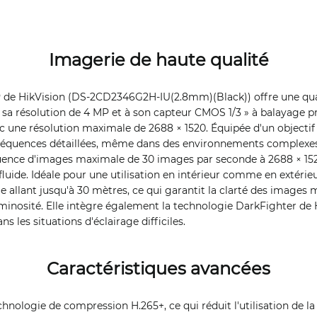
Imagerie de haute qualité
 de HikVision (DS-2CD2346G2H-IU(2.8mm)(Black)) offre une qua
 sa résolution de 4 MP et à son capteur CMOS 1/3 » à balayage pr
c une résolution maximale de 2688 × 1520. Équipée d'un objectif à
séquences détaillées, même dans des environnements complexe
uence d'images maximale de 30 images par seconde à 2688 × 1520
luide. Idéale pour une utilisation en intérieur comme en extérie
e allant jusqu'à 30 mètres, ce qui garantit la clarté des image
uminosité. Elle intègre également la technologie DarkFighter de 
ns les situations d'éclairage difficiles.
Caractéristiques avancées
chnologie de compression H.265+, ce qui réduit l'utilisation de l