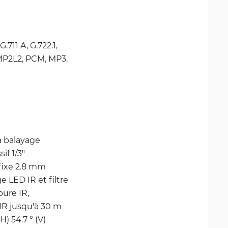
G.711 A, 
G.722.1, 
P2L2, 
PCM, 
MP3, 
 balayage 
if 1/3"
fixe 2.8 mm
e LED IR et filtre 
ure IR, 
IR jusqu'à 30 m
(H) 54.7 ° (V)