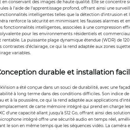
 en conservant des images de haute qualité. Elle se concentre sur
les à l'aide de l'apprentissage profond, offrant ainsi une surveil
nctionnalités intelligentes telles que la détection d'intrusion et l
ra renforce la sécurité en minimisant les fausses alarmes et e
s fonctionnalités intelligentes, associées à une compression effi
olyvalente pour les environnements résidentiels et commerciau
et rentable. La puissante plage dynamique étendue (WDR) de 120
es contrastes d'éclairage, ce qui la rend adaptée aux zones sujett
irage variables.
onception durable et installation faci
kVision a été conçue dans un souci de durabilité, avec une faça
abilité à long terme dans des conditions difficiles. Son indice de
eau et à la poussière, ce qui la rend adaptée aux applications d'inté
mplacement de carte mémoire intégré qui prend en charge les
'une capacité allant jusqu'à 512 Go, offrant ainsi des solutio
 microphone intégré offre une sécurité audio en temps réel, amélio
rant le son en même temps que les séquences vidéo. La caméra 