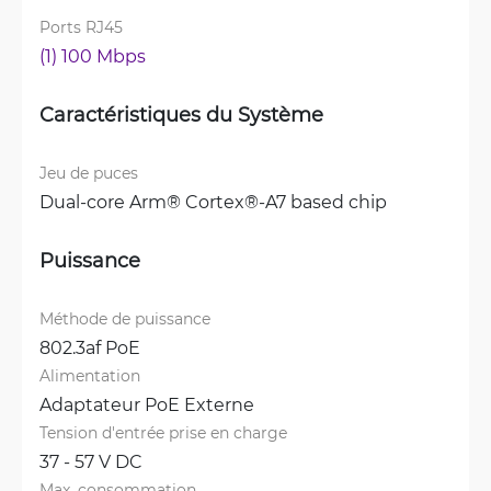
Ports RJ45
(1) 100 Mbps
Caractéristiques du Système
Jeu de puces
Dual-core Arm® Cortex®-A7 based chip
Puissance
Méthode de puissance
802.3af PoE
Alimentation
Adaptateur PoE Externe
Tension d'entrée prise en charge
37 - 57 V DC
Max. consommation