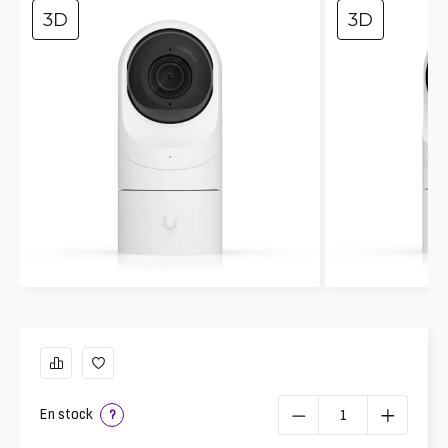
3D
3D
En stock
?