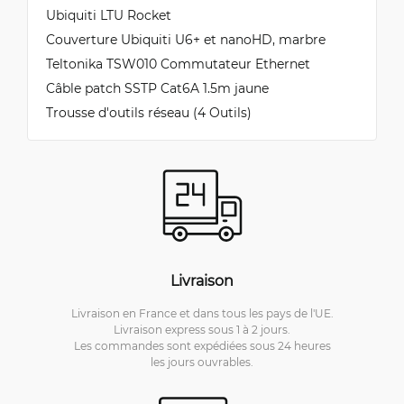
Ubiquiti LTU Rocket
Couverture Ubiquiti U6+ et nanoHD, marbre
Teltonika TSW010 Commutateur Ethernet
Câble patch SSTP Cat6A 1.5m jaune
Trousse d'outils réseau (4 Outils)
Livraison
Livraison en France et dans tous les pays de l'UE.
Livraison express sous 1 à 2 jours.
Les commandes sont expédiées sous 24 heures
les jours ouvrables.