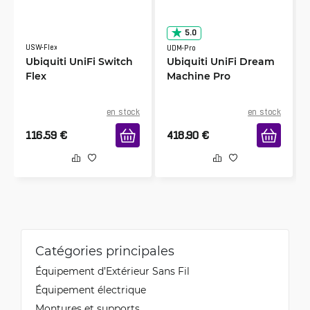
5.0
USW-Flex
UDM-Pro
Ubiquiti UniFi Switch
Ubiquiti UniFi Dream
Flex
Machine Pro
en stock
en stock
116.59
€
418.90
€
Catégories principales
Équipement d’Extérieur Sans Fil
Équipement électrique
Montures et supports