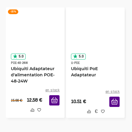
-20 %
5.0
5.0
POE-48-24W
U-POE
Ubiquiti Adaptateur
Ubiquiti PoE
d'alimentation POE-
Adaptateur
48-24W
en stock
en stock
12.58
€
15.66
€
10.51
€