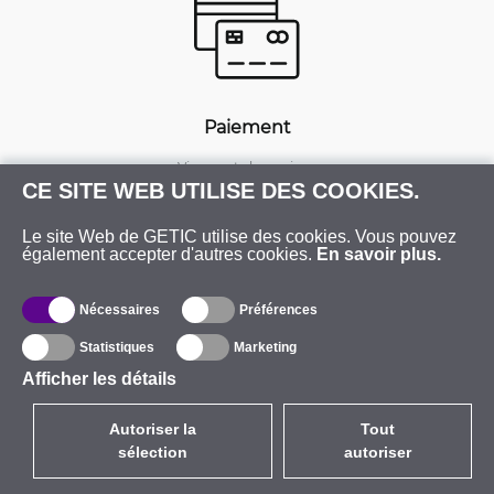
Paiement
Virements bancaires.
Paiements rapides et sécurisés par carte.
CE SITE WEB UTILISE DES COOKIES.
Offres spéciales pour les demandes de
gros.
Le site Web de GETIC utilise des cookies. Vous pouvez
également accepter d'autres cookies.
En savoir plus.
Nécessaires
Préférences
Statistiques
Marketing
Afficher les détails
Garantie et Retours
Autoriser la
Tout
Retour sous 30 jours en cas de
sélection
autoriser
rétractation.
Statut RMA en ligne pour la garantie, les