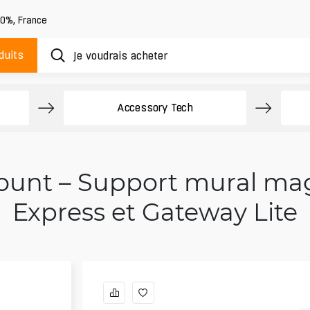
20%
,
France
duits
Accessory Tech
Mount – Support mural ma
Express et Gateway Lite