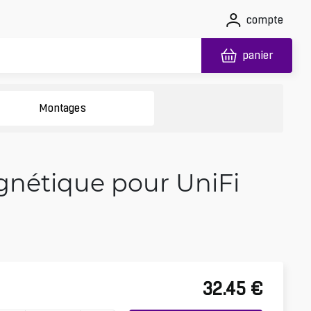
compte
panier
Montages
gnétique pour UniFi
32.45
€