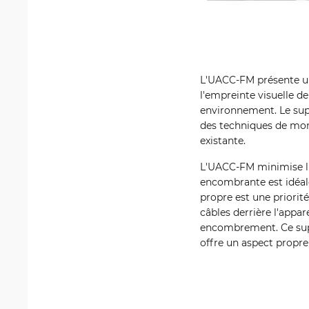
L'UACC-FM présente un
l'empreinte visuelle d
environnement. Le supp
des techniques de mont
existante.
L'UACC-FM minimise l'
encombrante est idéale
propre est une priorit
câbles derrière l'appa
encombrement. Ce suppo
offre un aspect propre 