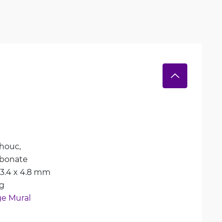
houc, 
rbonate
83.4 x 4.8 mm
kg
e Mural