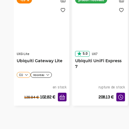
5.0
UXG-Lite
UX7
Ubiquiti Gateway Lite
Ubiquiti UniFi Express
7
EU
nouveau
en stock
rupture de stock
102.82
€
208.13
€
128.84
€