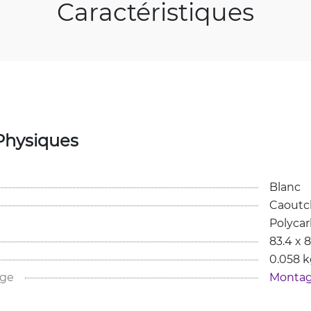
Caractéristiques
Physiques
Blanc
Caoutc
Polyca
83.4 x 
0.058 
age
Montag