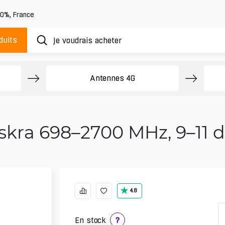
20%
,
France
duits
Antennes 4G
skra 698–2700 MHz, 9–11 dB
4.8
En stock
?