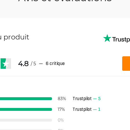
u produit
4.8
/ 5
—
6 critique
Trustpilot
—
5
83
%
Trustpilot
—
1
17
%
0
%