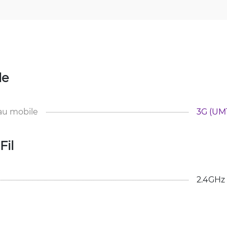
le
au mobile
3G (UMT
Fil
2.4GHz