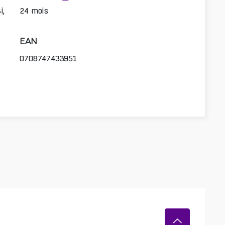
i,
24 mois
EAN
0708747433951