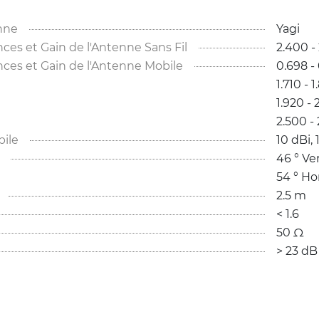
nne
Yagi
s et Gain de l'Antenne Sans Fil
2.400 - 
es et Gain de l'Antenne Mobile
0.698 - 
1.710 - 1
1.920 - 
2.500 - 
ile
10 dBi, 
46 ° Ver
54 ° Ho
2.5 m
< 1.6 
50 Ω
> 23 dB