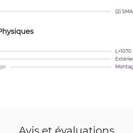
(2) SMA
Physiques
L=107
Extérie
age
Montag
Avis et évaluations