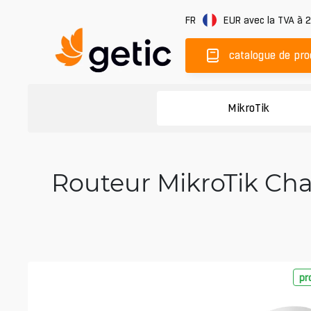
FR
EUR
avec la TVA à 
catalogue de pro
MikroTik
Routeur MikroTik Cha
pr