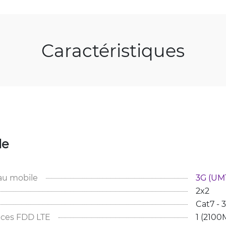
Caractéristiques
le
au mobile
3G (UMT
2x2
Cat7 -
ces FDD LTE
1 (2100