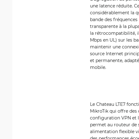
une latence réduite. C
considérablement la qu
bande des fréquences LT
transparente à la plup
la rétrocompatibilité,
Mbps en UL) sur les ban
maintenir une connexio
source Internet princ
et permanente, adaptée
mobile.
Le Chateau LTE7 foncti
MikroTik qui offre des
configuration VPN et l
permet au routeur de s
alimentation flexible 
des performances écoé