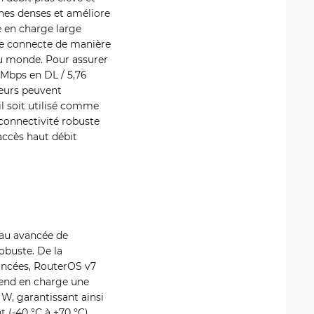
ines denses et améliore
e en charge large
7 se connecte de manière
du monde. Pour assurer
 Mbps en DL / 5,76
ateurs peuvent
il soit utilisé comme
connectivité robuste
accès haut débit
eau avancée de
obuste. De la
vancées, RouterOS v7
rend en charge une
W, garantissant ainsi
 (-40 °C à +70 °C)