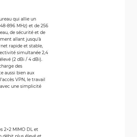
reau qui allie un
448-896 MHz) et de 256
au, de sécurité et de
ement allant jusqu'à
net rapide et stable,
ectivité simultanée 2,4
levé (2 dBi / 4 dBi).
 charge des
te aussi bien aux
'accès VPN, le travail
 avec une simplicité
ies 2×2 MIMO DL et
 débit plus élevé et