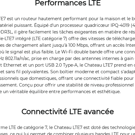
Performances LTE
E7 est un routeur hautement performant pour la maison et le bu
atériel puissant. Équipé d'un processeur quadricœur IPQ-4019 (
3L, il gère facilement les tâches exigeantes en matière de rése
-LTE7 intégré (LTE catégorie 7) offre des vitesses de télécharg
es de chargement allant jusqu'à 100 Mbps, offrant un accès Inter
 le signal est plus faible. Le Wi-Fi double bande offre une conn
z 802.11a/n/ac, prise en charge par des antennes internes à gain é
t Ethernet et un port USB 2.0 Type-A, le Chateau LTE7 prend en
s et sans fil polyvalentes. Son boîtier moderne et compact s'adap
ionnels que domestiques, offrant une connectivité fiable pour l
issement. Conçu pour offrir une stabilité de niveau professionnel
te un véritable équilibre entre performances et esthétique.
Connectivité LTE avancée
rme LTE de catégorie 7, le Chateau LTE7 est doté des technolog
ses, ce qui lui permet de combiner plusieurs bandes LTE pour un