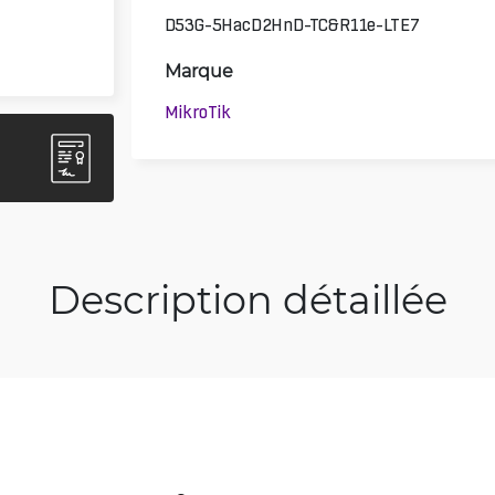
D53G-5HacD2HnD-TC&R11e-LTE7
Marque
MikroTik
Description détaillée