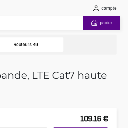
compte
panier
Routeurs 4G
bande, LTE Cat7 haute
109.16
€