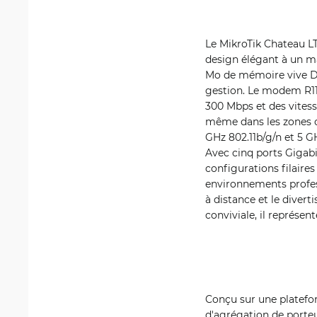
Le MikroTik Chateau LT
design élégant à un m
Mo de mémoire vive DDR
gestion. Le modem R11e
300 Mbps et des vitess
même dans les zones où
GHz 802.11b/g/n et 5 GH
Avec cinq ports Gigabi
configurations filaire
environnements profess
à distance et le divert
conviviale, il représen
Conçu sur une platefo
d'agrégation de porteu