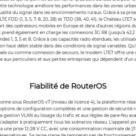
ette technologie améliore les performances dans les zones urba
alité du signal dans les environnements ruraux. Grâce à sa pris
E FDD (1, 3, 5, 7, 8, 20, 28) et TDD (38, 40, 41), le Chateau LTE
art des opérateurs mobiles en Europe et dans d'autres régions 
 il prend également en charge les connexions 3G R8 (jusqu'à 42,2
des 1, 3, 5 et 8. Grâce à ces capacités radio étendues, les utilis
n haut débit stable dans des conditions de signal variables. Qu'
ipale ou comme connexion de secours, le modem LTE7 offre une 
 aux particuliers et aux petites entreprises qui dépendent d'un 
Fiabilité de RouterOS
onne sous RouterOS v7 (niveau de licence 4), la plateforme rés
 options de configuration complètes et une gestion de sécurité r
a gestion VLAN au lissage du trafic et aux règles de pare-feu a
'adapter à pratiquement tous les scénarios réseau. L'appareil p
via une prise 12-28 V CC, avec une consommation maximale de 21 
nergétiques. Sa large plage de températures de fonctionnement