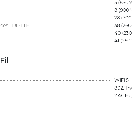
5 (850M
8 (900M
28 (70
ces TDD LTE
38 (260
40 (230
41 (25
Fil
WiFi 5
802.11n
2.4GHz,