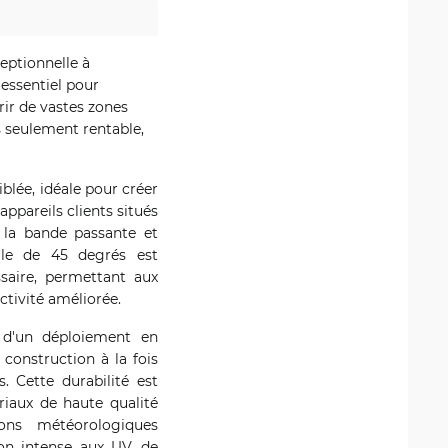
eptionnelle à
 essentiel pour
rir de vastes zones
s seulement rentable,
blée, idéale pour créer
ppareils clients situés
e la bande passante et
ngle de 45 degrés est
saire, permettant aux
tivité améliorée.
 d'un déploiement en
 construction à la fois
. Cette durabilité est
riaux de haute qualité
ons météorologiques
ion intense aux UV, de