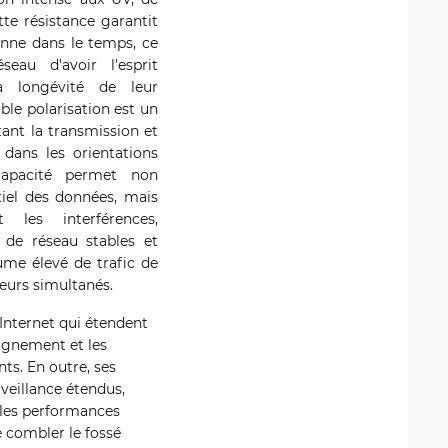
tte résistance garantit
tenne dans le temps, ce
eau d'avoir l'esprit
a longévité de leur
ble polarisation est un
tant la transmission et
 dans les orientations
 capacité permet non
tiel des données, mais
t les interférences,
 de réseau stables et
ume élevé de trafic de
eurs simultanés.
 Internet qui étendent
eignement et les
ts. En outre, ses
veillance étendus,
t les performances
e combler le fossé