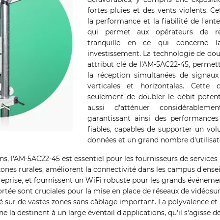
fortes pluies et des vents violents. Ce
la performance et la fiabilité de l'an
qui permet aux opérateurs de rés
tranquille en ce qui concerne l
investissement. La technologie de dou
attribut clé de l'AM-5AC22-45, permet
la réception simultanées de signaux
verticales et horizontales. Cette
seulement de doubler le débit poten
aussi d'atténuer considérablemen
garantissant ainsi des performances
fiables, capables de supporter un vol
données et un grand nombre d'utilisat
ns, l'AM-5AC22-45 est essentiel pour les fournisseurs de services
 zones rurales, améliorent la connectivité dans les campus d'ens
prise, et fournissent un WiFi robuste pour les grands événemen
rtée sont cruciales pour la mise en place de réseaux de vidéosur
té sur de vastes zones sans câblage important. La polyvalence e
e la destinent à un large éventail d'applications, qu'il s'agisse d