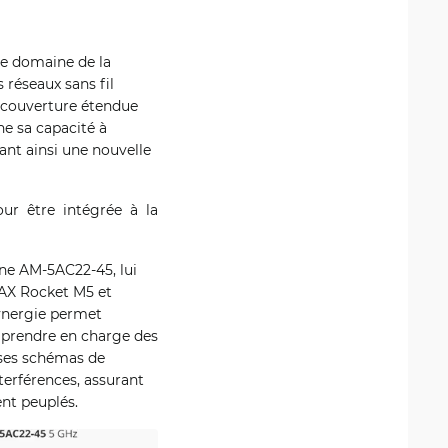
le domaine de la
 réseaux sans fil
e couverture étendue
ne sa capacité à
ant ainsi une nouvelle
ur être intégrée à la
nne AM-5AC22-45, lui
MAX Rocket M5 et
ynergie permet
r prendre en charge des
c ses schémas de
terférences, assurant
nt peuplés.