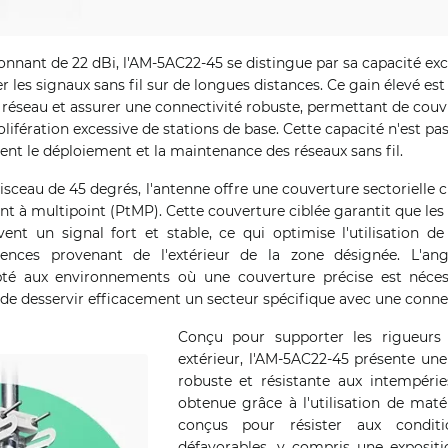
nnant de 22 dBi, l'AM-5AC22-45 se distingue par sa capacité exc
r les signaux sans fil sur de longues distances. Ce gain élevé est
 réseau et assurer une connectivité robuste, permettant de couv
olifération excessive de stations de base. Cette capacité n'est pa
ment le déploiement et la maintenance des réseaux sans fil.
isceau de 45 degrés, l'antenne offre une couverture sectorielle ci
nt à multipoint (PtMP). Cette couverture ciblée garantit que les a
vent un signal fort et stable, ce qui optimise l'utilisation d
rences provenant de l'extérieur de la zone désignée. L'a
pté aux environnements où une couverture précise est néces
de desservir efficacement un secteur spécifique avec une connec
Conçu pour supporter les rigueurs
extérieur, l'AM-5AC22-45 présente une
robuste et résistante aux intempéries
obtenue grâce à l'utilisation de maté
conçus pour résister aux conditi
défavorables, y compris une exposit