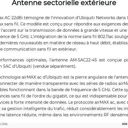
Antenne sectorielle extérieure
ax AC 22dBi témoigne de l'innovation d'Ubiquiti Networks dans 
x sans fil. Ce modèle est conçu pour répondre aux exigences des
l'accent sur la transmission de données à grande vitesse et un
ence de 5 GHz. L'intégration de la norme sans fil 802.11ac soulig
dernières nouveautés en matière de réseau à haut débit, établiss
e communication sans fil en extérieur.
rformances optimales, l'antenne AM-5AC22-45 est conçue po
m 5AC d'Ubiquiti (vendue séparément).
technologie airMAX ac d'Ubiquiti est la pierre angulaire de l'ante
onnecter de manière transparente avec les séries de radios air
les fonctionnant dans la bande de fréquence de 5 GHz. Cette s
nces sans fil de l'ordre du gigabit, ce qui est indispensable pou
rvices à forte intensité de données. Le protocole airMAX ac, ave
sa gestion intelligente du trafic, réduit considérablement les in
 une latence réduite, même dans les environnements RF denséme