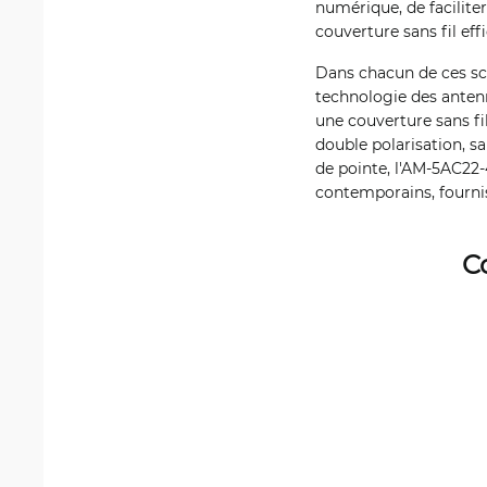
numérique, de facilite
couverture sans fil eff
Dans chacun de ces scé
technologie des antenn
une couverture sans fil
double polarisation, s
de pointe, l'AM-5AC22-
contemporains, fournis
C