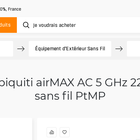
20%
,
France
duits
Équipement d’Extérieur Sans Fil
biquiti airMAX AC 5 GHz 2
sans fil PtMP