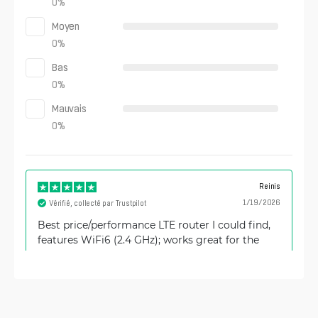
0
%
Moyen
0
%
Bas
0
%
Mauvais
0
%
Reinis
1/19/2026
Vérifié, collecté par Trustpilot
Best price/performance LTE router I could find,
features WiFi6 (2.4 GHz); works great for the
purpouses I need!
ilay