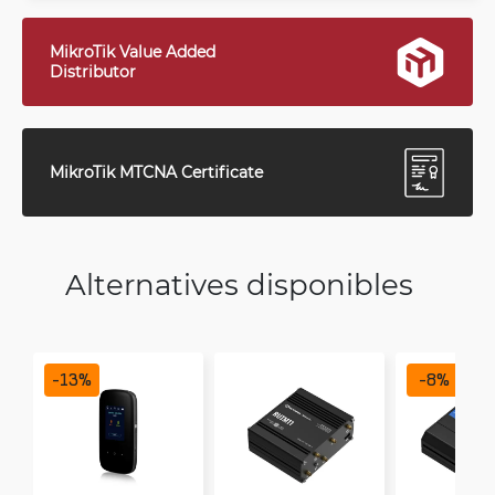
MikroTik Value Added
Distributor
MikroTik MTCNA Certificate
Alternatives disponibles
-
13
%
-
8
%