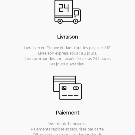
Livraison
Livraison en France et dans tous les pays de l'UE.
Livraison express sous 1 à 2 jours.
Les commandes sont expédiées sous 24 heures
les jours ouvrables.
Paiement
Virements bancaires.
Paiements rapides et sécurisés par carte.
Offres spéciales pour les demandes de