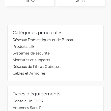
Octavi
9/4/2023
Vérifié, collecté par Trustpilot
Nice product with an amaizing price and service
Catégories principales
from GETIC SIA
Réseaux Domestiques et de Bureau
Produits LTE
Systèmes de sécurité
Montures et supports
Réseaux de Fibres Optiques
Câbles et Armoires
Types d'équipements
Console UniFi OS
Antennes Sans Fil