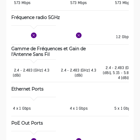
 573 Mbps
573 Mbps
573 Mbps
Fréquence radio 5GHz 
1.2 Gbps
Gamme de Fréquences et Gain de 
l'Antenne Sans Fil 
2.4 - 2.483 (GHz) 4.
 2.4 - 2.483 (GHz) 4.3 
2.4 - 2.483 (GHz) 4.3
(dBi), 5.15 - 5.875 (G
(dBi)
(dBi)
4 (dBi)
Ethernet Ports
4 x 1 Gbps 
4 x 1 Gbps
5 x 1 Gbps
PoE Out Ports 