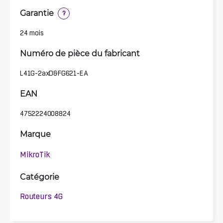
Garantie
?
24 mois
Numéro de pièce du fabricant
L41G-2axD&FG621-EA
EAN
4752224008824
Marque
MikroTik
Catégorie
Routeurs 4G