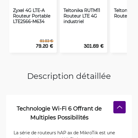
Zyxel 4G LTE-A
Teltonika RUTM11
Teltonika 
Routeur Portable
Routeur LTE 4G
Routeur LT
LTE2566-M634
industriel
91.03 €
79.20 €
301.69 €
1
Description détaillée
Technologie Wi-Fi 6 Offrant de
Multiples Possibilités
La série de routeurs hAP ax de MikroTik est une