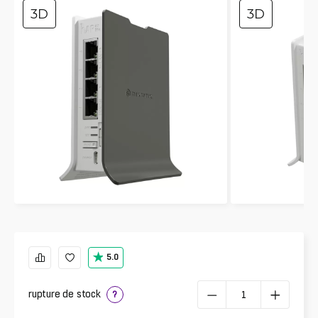
3D
3D
5.0
rupture de stock
?