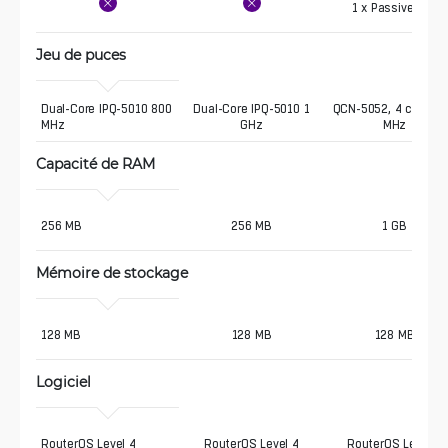
1 x Passive PoE
Jeu de puces
Dual-Core IPQ-5010 800 
Dual-Core IPQ-5010 1
QCN-5052, 4 core, 8
MHz 
GHz
MHz
Capacité de RAM
256 MB 
256 MB
1 GB
Mémoire de stockage
128 MB 
128 MB
128 MB
Logiciel
RouterOS Level 4 
RouterOS Level 4
RouterOS Level 4