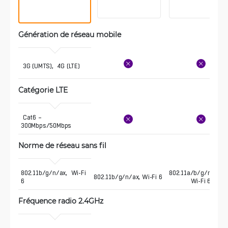
Génération de réseau mobile
 3G (UMTS),  4G (LTE)
Catégorie LTE 
 Cat6 – 
300Mbps/50Mbps
Norme de réseau sans fil
802.11b/g/n/ax,  Wi-Fi 
802.11a/b/g/n/ac/a
802.11b/g/n/ax, Wi-Fi 6
6
Wi-Fi 6
Fréquence radio 2.4GHz 