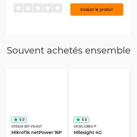
évaluer le produit
Souvent achetés ensemble
5.0
5.0
CRS318-16P-2S+OUT
UR32L-L04EU-P
MikroTik netPower 16P
Milesight 4G