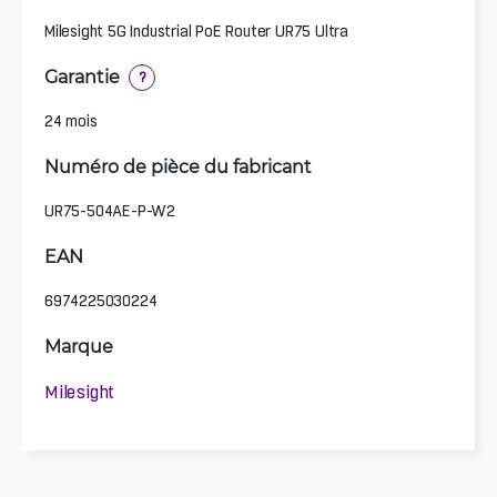
Milesight 5G Industrial PoE Router UR75 Ultra
Garantie
?
24 mois
Numéro de pièce du fabricant
UR75-504AE-P-W2
EAN
6974225030224
Marque
Milesight