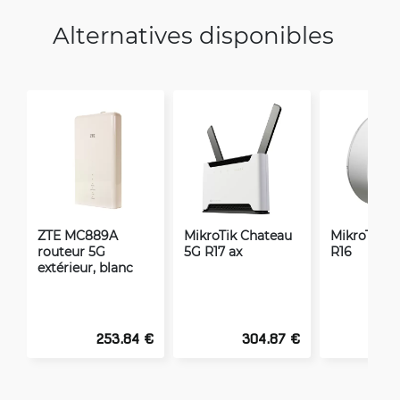
Alternatives disponibles
ZTE MC889A
MikroTik Chateau
MikroTik A
routeur 5G
5G R17 ax
R16
extérieur, blanc
253.84 €
304.87 €
3