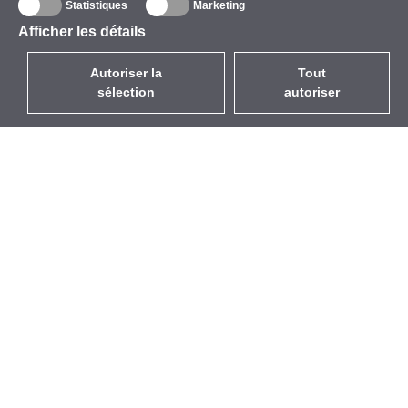
Statistiques
Marketing
Afficher les détails
Autoriser la
Tout
sélection
autoriser
FR
EUR
avec la TVA à 20%
,
France
Catalogue
À propos
Équipement d’Extérieur
Entreprise
Sans Fil
Marques
Antennes Intégrées
Événements
WiFi 5
StarCoins
Câbles Pigtails
Contacts