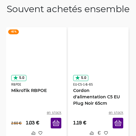
Souvent achetés ensemble
-60 %
5.0
5.0
RBPOE
EU-C5-1-B-65
MikroTik RBPOE
Cordon
d'alimentation C5 EU
Plug Noir 65cm
en stock
en stock
1.03
€
1.19
€
2.60
€