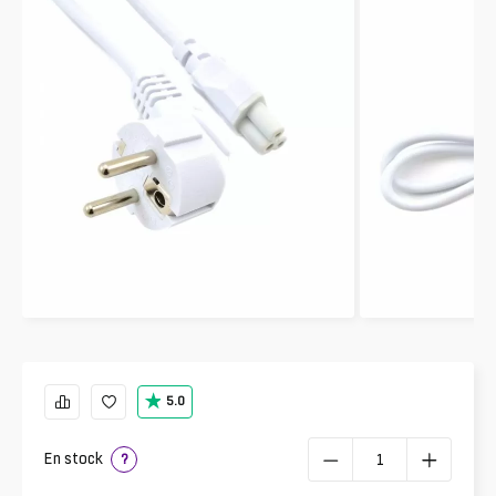
5.0
En stock
?