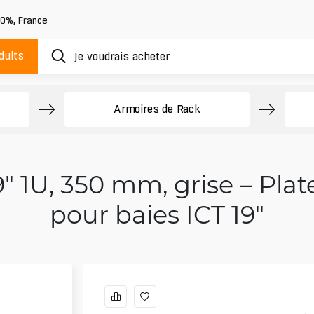
20%
,
France
duits
Armoires de Rack
" 1U, 350 mm, grise – Plat
pour baies ICT 19"