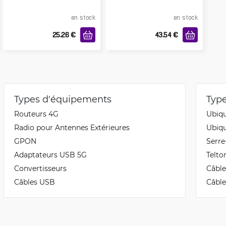
en stock
en stock
25.26
€
43.54
€
Types d'équipements
Typ
Routeurs 4G
Ubiqu
Radio pour Antennes Extérieures
Ubiqu
GPON
Serre
Adaptateurs USB 5G
Telt
Convertisseurs
Câble
Câbles USB
Câble