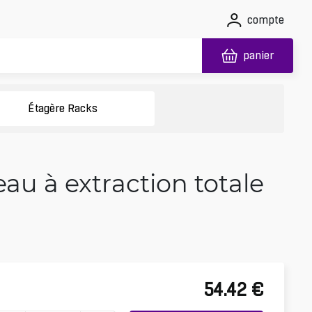
compte
panier
Étagère Racks
eau à extraction totale
54.42
€