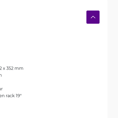
42 x 352 mm
m
ur
n rack 19"