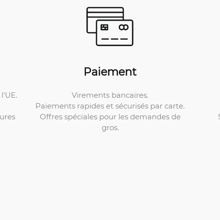
Paiement
Virements bancaires.
l'UE.
Paiements rapides et sécurisés par carte.
Offres spéciales pour les demandes de
ures
gros.