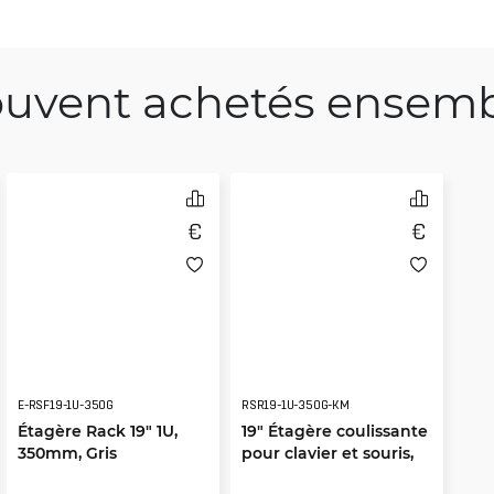
uvent achetés ensem
E-RSF19-1U-350G
RSR19-1U-350G-KM
Étagère Rack 19" 1U,
19" Étagère coulissante
350mm, Gris
pour clavier et souris,
350mm, grise