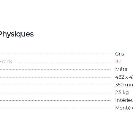
Physiques
Gris
 rack
1U
Métal
482 x 
350 m
2.5 kg
Intérie
Monté e