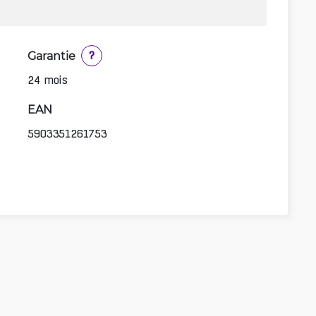
Garantie
?
24 mois
EAN
5903351261753