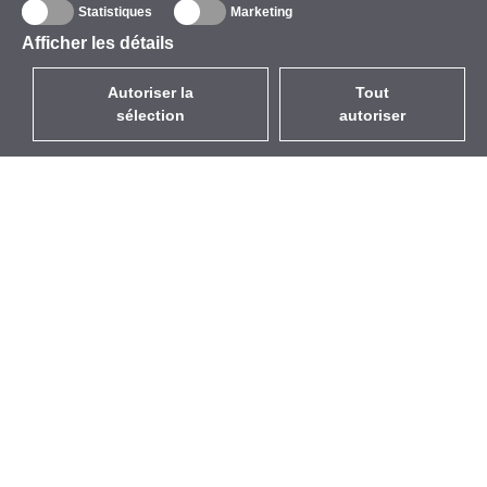
Statistiques
Marketing
Afficher les détails
Autoriser la
Tout
sélection
autoriser
FR
EUR
avec la TVA à 20%
,
France
Catalogue
À propos
Équipement d’Extérieur
Entreprise
Sans Fil
Marques
Antennes Intégrées
Événements
WiFi 5
StarCoins
Câbles Pigtails
Contacts