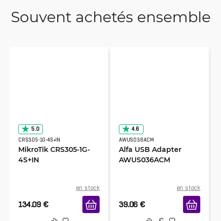
Souvent achetés ensemble
5.0
4.6
CRS305-1G-4S+IN
AWUS036ACM
MikroTik CRS305-1G-
Alfa USB Adapter
4S+IN
AWUS036ACM
en stock
en stock
134.09
€
39.06
€