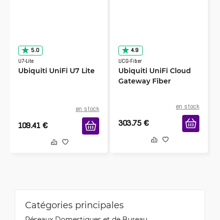
5.0
4.9
U7-Lite
UCG-Fiber
Ubiquiti UniFi U7 Lite
Ubiquiti UniFi Cloud
Gateway Fiber
en stock
en stock
303.75
€
109.41
€
Catégories principales
Réseaux Domestiques et de Bureau