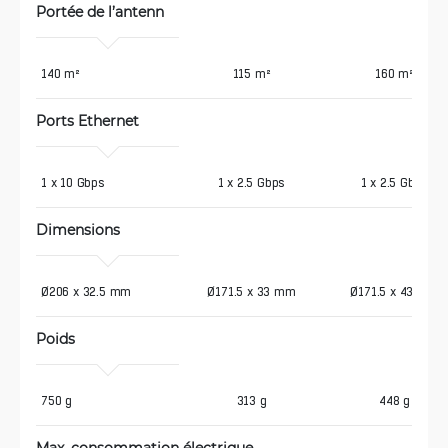
Portée de l’antenn
140 m²
115 m²
160 m²
Ports Ethernet
1 x 10 Gbps
1 x 2.5 Gbps
1 x 2.5 Gbps
Dimensions
Ø206 x 32.5 mm
Ø171.5 x 33 mm
Ø171.5 x 43 mm
Poids
750 g
313 g
448 g
Max. consommation électrique