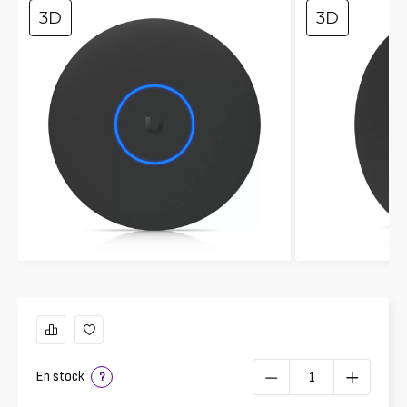
3D
3D
En stock
?