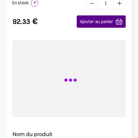
En stock
?
€
92.33
Ajouter au panier
Nom du produit