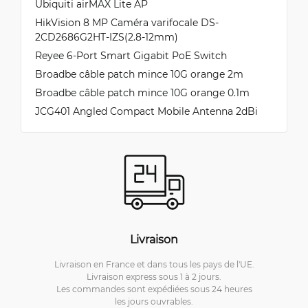
Ubiquiti airMAX Lite AP
HikVision 8 MP Caméra varifocale DS-
2CD2686G2HT-IZS(2.8-12mm)
Reyee 6-Port Smart Gigabit PoE Switch
Broadbe câble patch mince 10G orange 2m
Broadbe câble patch mince 10G orange 0.1m
JCG401 Angled Compact Mobile Antenna 2dBi
Livraison
Livraison en France et dans tous les pays de l'UE.
Livraison express sous 1 à 2 jours.
Les commandes sont expédiées sous 24 heures
les jours ouvrables.