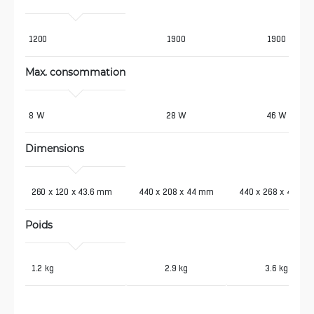
1200
1900
1900
Max. consommation
8 W
28 W
46 W
Dimensions
 260 x 120 x 43.6 mm
440 x 208 x 44 mm
440 x 268 x 44 mm
Poids
 1.2 kg
2.9 kg
3.6 kg