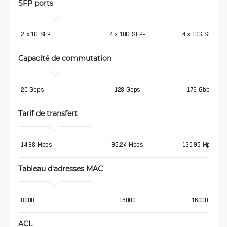
SFP ports
2 x 1G SFP
4 x 10G SFP+
4 x 10G SFP+
Capacité de commutation
20 Gbps
128 Gbps
176 Gbps
Tarif de transfert
14.88 Mpps
95.24 Mpps
130.95 Mpps
Tableau d'adresses MAC
8000
16000
16000
ACL