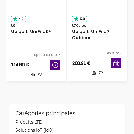
4.9
5.0
U6+
U7-Outdoor
Ubiquiti UniFi U6+
Ubiquiti UniFi U7
Outdoor
en stock
rupture de stock
208.21
€
114.90
€
Catégories principales
Produits LTE
Solutions IoT (IdO)