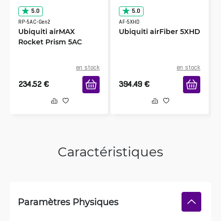
5.0
5.0
RP-5AC-Gen2
AF-5XHD
Ubiquiti airMAX
Ubiquiti airFiber 5XHD
Rocket Prism 5AC
en stock
en stock
234.52
€
394.49
€
Caractéristiques
Paramètres Physiques