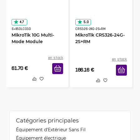
4.7
5.0
S+85DLC03D
CRS326-24G-2S+RM
MikroTik 10G Multi-
MikroTik CRS326-24G-
Mode Module
2S+RM
en stock
en stock
61.70
€
186.16
€
Catégories principales
Équipement d’Extérieur Sans Fil
Équipement électrique