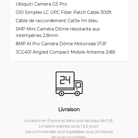
Ubiquiti Camera G5 Pro
OS1 Simplex LC UPC Fiber Patch Cable 300ft
Câble de raccordement Cat5e 1m bleu
5MP Mini Caméra Dôme résistante aux
intempéries 2.8mm
8MP AI Pro Caméra Dôme Motorisée 1/1.8″
JCG401 Angled Compact Mobile Antenna 2dBi
Livraison
Livraison en France et dans tous les pays de l'UE.
Livraison express sous 1 à 2 jours.
Les commandes sont expédiées sous 24 heures
les jours ouvrables.