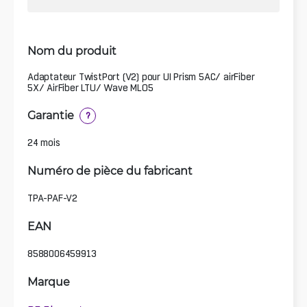
Nom du produit
Adaptateur TwistPort (V2) pour UI Prism 5AC/ airFiber
5X/ AirFiber LTU/ Wave MLO5
Garantie
?
24 mois
Numéro de pièce du fabricant
TPA-PAF-V2
EAN
8588006459913
Marque