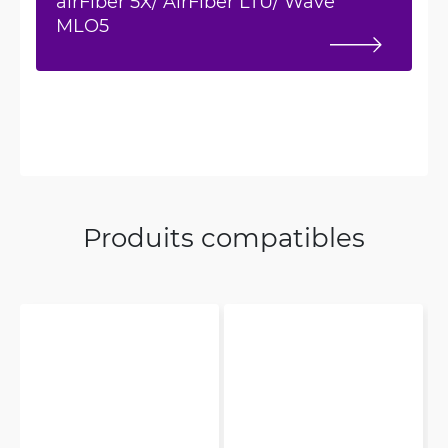
airFiber 5X/ AirFiber LTU/ Wave
MLO5
Produits compatibles