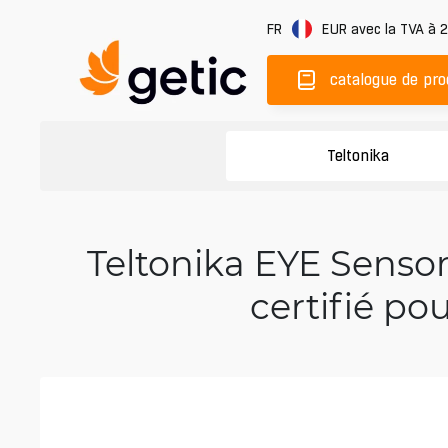
FR
EUR
avec la TVA à 
catalogue de pro
Teltonika
Teltonika EYE Senso
certifié po