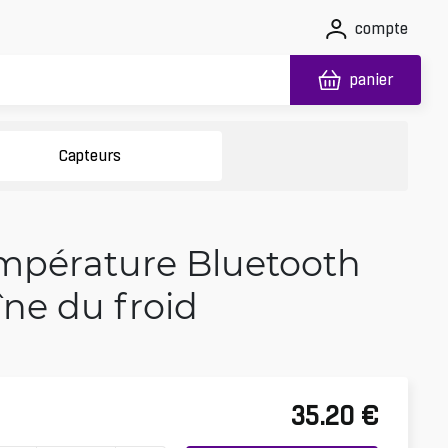
compte
panier
Capteurs
empérature Bluetooth
îne du froid
35.20
€