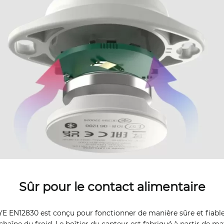
Sûr pour le contact alimentaire
YE EN12830 est conçu pour fonctionner de manière sûre et fiable
haîne du froid. Le boîtier du capteur est fabriqué à partir de ma