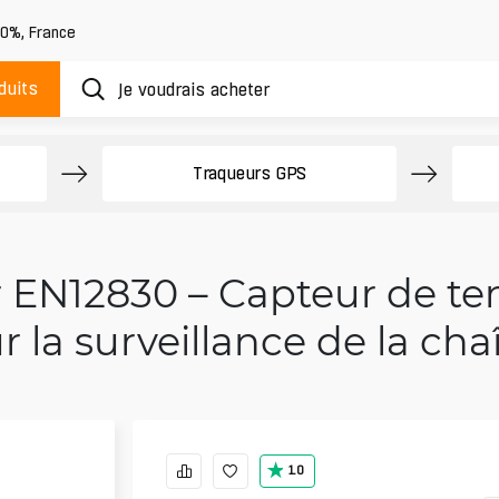
20%
,
France
duits
Traqueurs GPS
r EN12830 – Capteur de t
ur la surveillance de la cha
1.0