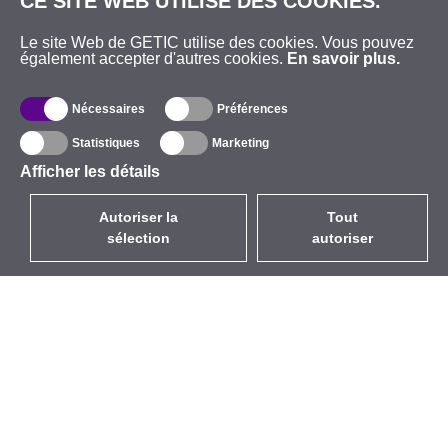
CE SITE WEB UTILISE DES COOKIES.
Le site Web de GETIC utilise des cookies. Vous pouvez
également accepter d'autres cookies.
En savoir plus.
Nécessaires
Préférences
Statistiques
Marketing
Afficher les détails
Autoriser la
Tout
sélection
autoriser
FR
EUR
avec la TVA à 20%
,
France
Catalogue
À propos