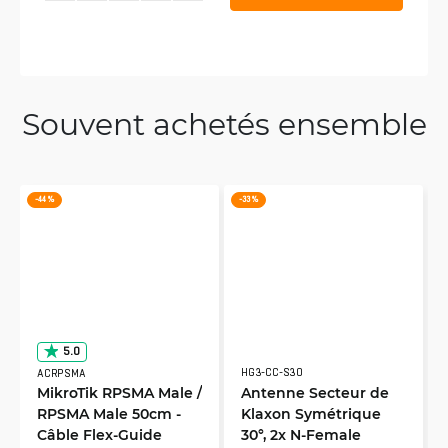
Souvent achetés ensemble
-44 %
-33 %
5.0
HG3-CC-S30
ACRPSMA
MikroTik RPSMA Male /
Antenne Secteur de
RPSMA Male 50cm -
Klaxon Symétrique
Câble Flex-Guide
30°, 2x N-Female