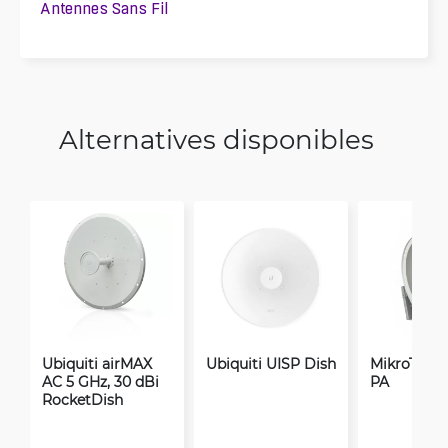
Antennes Sans Fil
Alternatives disponibles
Ubiquiti airMAX
Ubiquiti UISP Dish
MikroTik 
AC 5 GHz, 30 dBi
PA
RocketDish