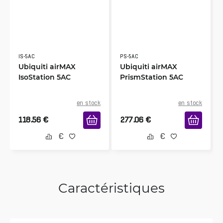
IS-5AC
PS-5AC
Ubiquiti airMAX
Ubiquiti airMAX
IsoStation 5AC
PrismStation 5AC
en stock
en stock
118.56
€
277.06
€
Caractéristiques