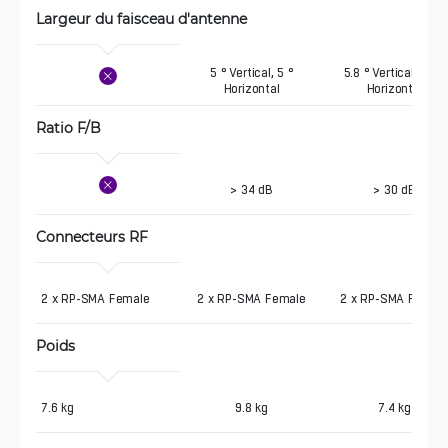
Largeur du faisceau d'antenne
5 ° Vertical, 5 °
5.8 ° Vertical, 5.8 °
Horizontal
Horizontal
Ratio F/B
> 34 dB
> 30 dB
Connecteurs RF
2 x RP-SMA Female
2 x RP-SMA Female
2 x RP-SMA Femal
Poids
7.6 kg
9.8 kg
7.4 kg