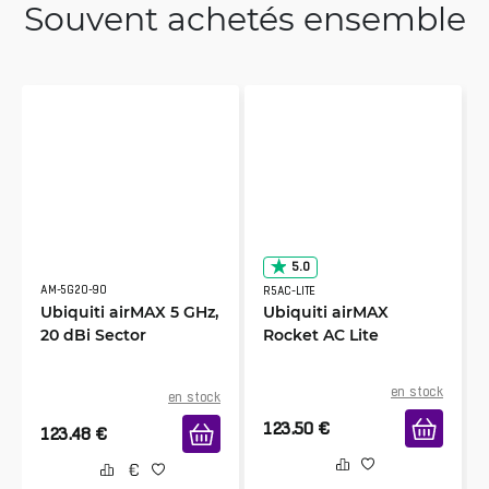
Souvent achetés ensemble
5.0
AM-5G20-90
R5AC-LITE
Ubiquiti airMAX 5 GHz,
Ubiquiti airMAX
20 dBi Sector
Rocket AC Lite
en stock
en stock
123.50
€
123.48
€