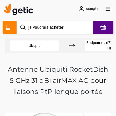
compte
Équipement d’Exté
Ubiquiti
Fil
Antenne Ubiquiti RocketDish
5 GHz 31 dBi airMAX AC pour
liaisons PtP longue portée