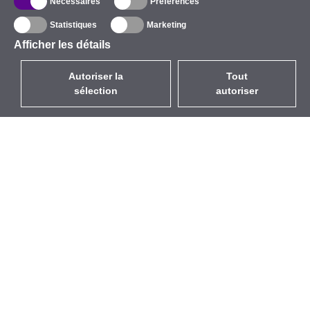
Nécessaires
Préférences
Statistiques
Marketing
Afficher les détails
Autoriser la
Tout
sélection
autoriser
FR
EUR
avec la TVA à 20%
,
France
Catalogue
À propos
Équipement d’Extérieur
Entreprise
Sans Fil
Marques
Antennes Intégrées
Événements
WiFi 5
StarCoins