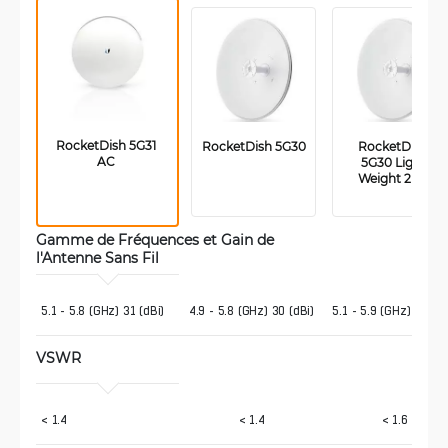
RocketDish 5G31 
RocketDish 5G30
RocketDish 
AC 
5G30 Light 
Weight 2pcs
Gamme de Fréquences et Gain de 
l'Antenne Sans Fil 
5.1 - 5.8 (GHz) 31 (dBi)
4.9 - 5.8 (GHz) 30 (dBi)
5.1 - 5.9 (GHz) 30 (dB
VSWR
< 1.4
< 1.4
< 1.6