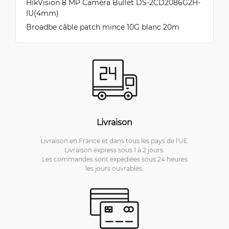
HikVision 8 MP Caméra Bullet DS-2CD2086G2H-
IU(4mm)
Broadbe câble patch mince 10G blanc 20m
Livraison
Livraison en France et dans tous les pays de l'UE.
Livraison express sous 1 à 2 jours.
Les commandes sont expédiées sous 24 heures
les jours ouvrables.