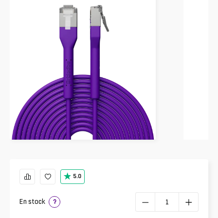
5.0
En stock
?