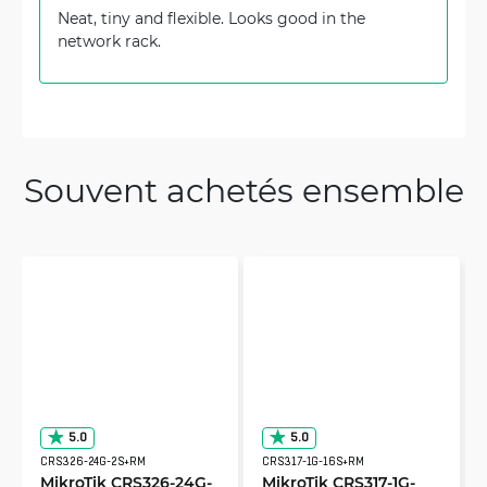
Neat, tiny and flexible. Looks good in the
network rack.
Souvent achetés ensemble
5.0
5.0
CRS326-24G-2S+RM
CRS317-1G-16S+RM
MikroTik CRS326-24G-
MikroTik CRS317-1G-