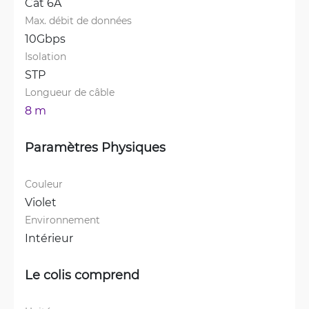
Cat 6A
Max. débit de données
10Gbps
Isolation
STP
Longueur de câble
8 m
Paramètres Physiques
Couleur
Violet
Environnement
Intérieur
Le colis comprend