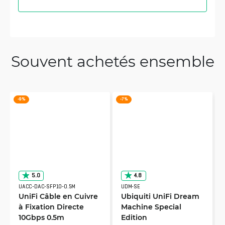
Souvent achetés ensemble
-9 %
-7 %
5.0
4.8
UACC-DAC-SFP10-0.5M
UDM-SE
UniFi Câble en Cuivre
Ubiquiti UniFi Dream
à Fixation Directe
Machine Special
10Gbps 0.5m
Edition