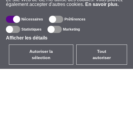
également accepter d'autres cookies.
En savoir plus.
Nécessaires
Préférences
Statistiques
Marketing
Afficher les détails
Autoriser la
Tout
sélection
autoriser
FR
EUR
avec la TVA à 20%
,
France
Catalogue
À propos
Équipement d’Extérieur
Entreprise
Sans Fil
Marques