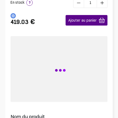
En stock
?
€
Ajouter au panier
419.03
Nom du produit