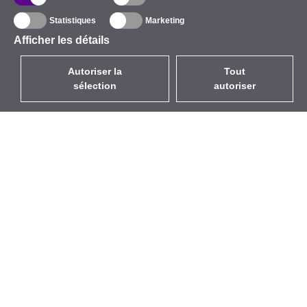
Statistiques
Marketing
Afficher les détails
Autoriser la
Tout
sélection
autoriser
FR
EUR
avec la TVA à 20%
,
France
Catalogue
À propos
Équipement d’Extérieur
Entreprise
Sans Fil
Marques
Antennes Intégrées
Événements
WiFi 5
StarCoins