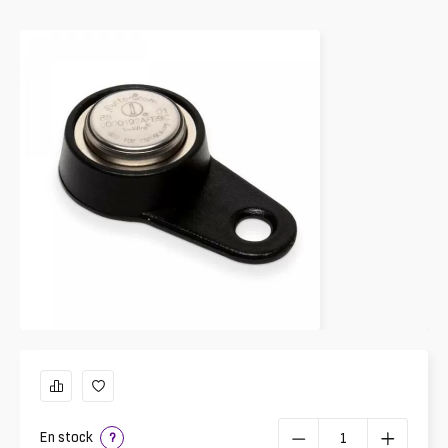
En stock
?