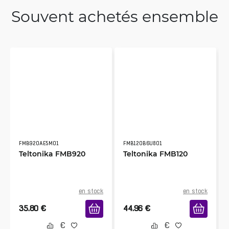
Souvent achetés ensemble
FMB920AE5M01
FMB120B6U801
Teltonika FMB920
Teltonika FMB120
en stock
en stock
35.80
€
44.96
€