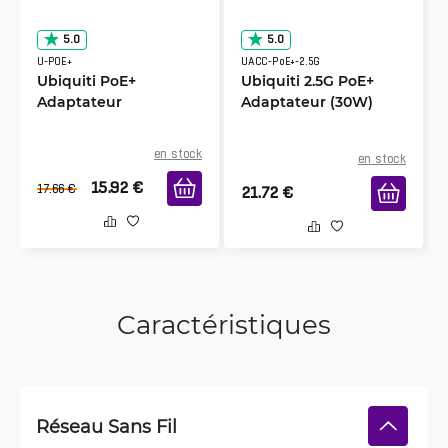
5.0
5.0
U-POE+
UACC-PoE+-2.5G
Ubiquiti PoE+
Ubiquiti 2.5G PoE+
Adaptateur
Adaptateur (30W)
en stock
en stock
15.92
€
17.66
€
21.72
€
Caractéristiques
Réseau Sans Fil