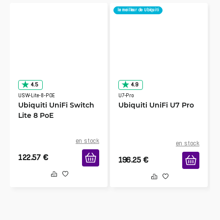
le meilleur de Ubiquiti
4.5
4.9
USW-Lite-8-POE
U7-Pro
Ubiquiti UniFi Switch
Ubiquiti UniFi U7 Pro
Lite 8 PoE
en stock
en stock
122.57
€
196.25
€