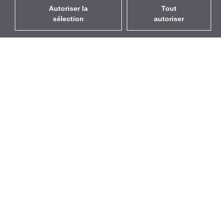
Autoriser la
Tout
sélection
autoriser
FR
EUR
avec la TVA à 20%
,
France
Catalogue
À propos
Équipement d’Extérieur
Entreprise
Sans Fil
Marques
Antennes Intégrées
Événements
WiFi 5
StarCoins
Câbles Pigtails
Contacts
Montures et supports
Termes et Conditions
Licences
Confidentialité
Points d'Accès
Politique de Cookies