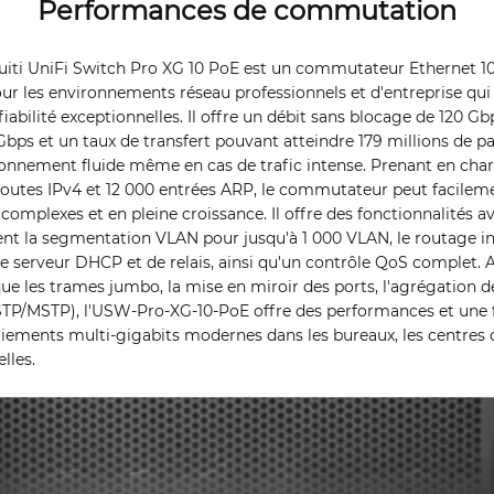
Performances de commutation
ti UniFi Switch Pro XG 10 PoE est un commutateur Ethernet 10
 les environnements réseau professionnels et d'entreprise qui 
fiabilité exceptionnelles. Il offre un débit sans blocage de 120 G
ps et un taux de transfert pouvant atteindre 179 millions de p
ionnement fluide même en cas de trafic intense. Prenant en char
routes IPv4 et 12 000 entrées ARP, le commutateur peut facilem
 complexes et en pleine croissance. Il offre des fonctionnalités 
t la segmentation VLAN pour jusqu'à 1 000 VLAN, le routage in
de serveur DHCP et de relais, ainsi qu'un contrôle QoS complet. 
que les trames jumbo, la mise en miroir des ports, l'agrégation de
TP/MSTP), l'USW-Pro-XG-10-PoE offre des performances et une fle
iements multi-gigabits modernes dans les bureaux, les centres 
lles.