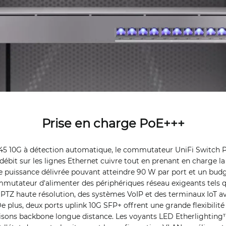
Prise en charge PoE+++
J45 10G à détection automatique, le commutateur UniFi Switch P
débit sur les lignes Ethernet cuivre tout en prenant en charge 
e puissance délivrée pouvant atteindre 90 W par port et un bud
mutateur d'alimenter des périphériques réseau exigeants tels q
 PTZ haute résolution, des systèmes VoIP et des terminaux IoT a
e plus, deux ports uplink 10G SFP+ offrent une grande flexibilit
liaisons backbone longue distance. Les voyants LED Etherlightin