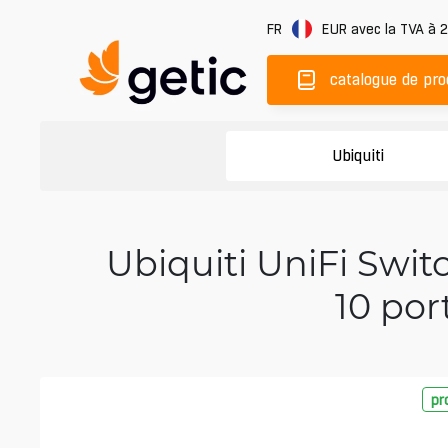
FR
EUR
avec la TVA à 
catalogue de pro
Ubiquiti
Ubiquiti UniFi Swit
10 por
pr