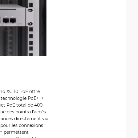
ro XG 10 PoE offre
la technologie PoE+++
get PoE total de 400
ue des points d'accès
vancés directement via
é pour les connexions
g™ permettent