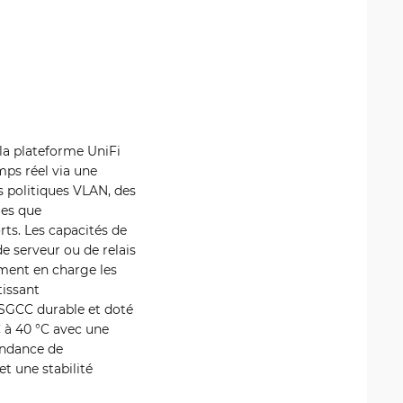
la plateforme UniFi
mps réel via une
s politiques VLAN, des
les que
rts. Les capacités de
e serveur ou de relais
ment en charge les
tissant
r SGCC durable et doté
C à 40 °C avec une
ondance de
t une stabilité