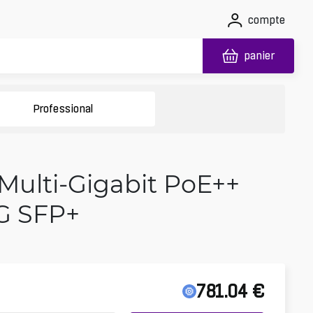
compte
panier
Professional
 Multi-Gigabit PoE++
0G SFP+
781.04
€