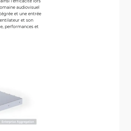
insi l'efficacité lors
 domaine audiovisuel
tégrée et une entrée
ntilateur et son
e, performances et