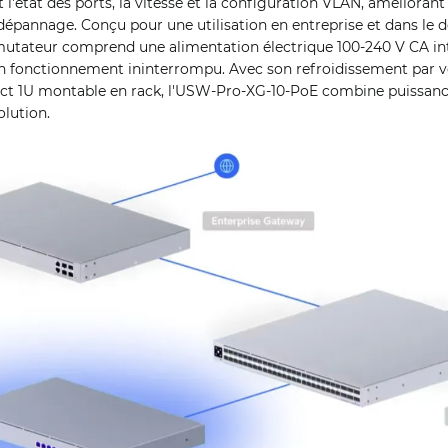
 l'état des ports, la vitesse et la configuration VLAN, améliorant a
u dépannage. Conçu pour une utilisation en entreprise et dans le
mutateur comprend une alimentation électrique 100-240 V CA in
 fonctionnement ininterrompu. Avec son refroidissement par ve
act 1U montable en rack, l'USW-Pro-XG-10-PoE combine puissanc
olution.