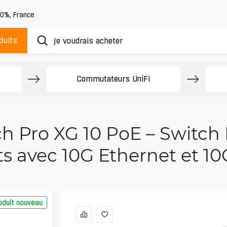
20%
,
France
duits
Commutateurs UniFi
ch Pro XG 10 PoE – Switch
ts avec 10G Ethernet et 1
oduit nouveau