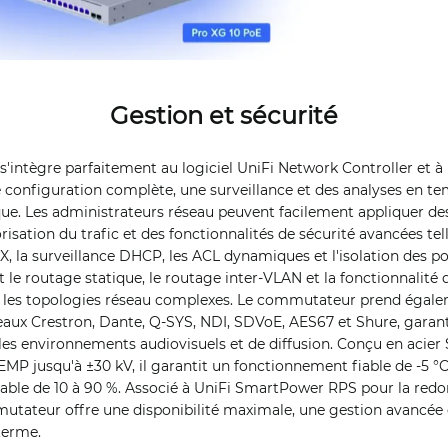
Gestion et sécurité
intègre parfaitement au logiciel UniFi Network Controller et à 
configuration complète, une surveillance et des analyses en te
ique. Les administrateurs réseau peuvent facilement appliquer de
orisation du trafic et des fonctionnalités de sécurité avancées tel
1X, la surveillance DHCP, les ACL dynamiques et l'isolation des po
e routage statique, le routage inter-VLAN et la fonctionnalité d
e les topologies réseau complexes. Le commutateur prend égale
seaux Crestron, Dante, Q-SYS, NDI, SDVoE, AES67 et Shure, garan
s les environnements audiovisuels et de diffusion. Conçu en acie
MP jusqu'à ±30 kV, il garantit un fonctionnement fiable de -5 °
ble de 10 à 90 %. Associé à UniFi SmartPower RPS pour la red
mutateur offre une disponibilité maximale, une gestion avancée e
terme.