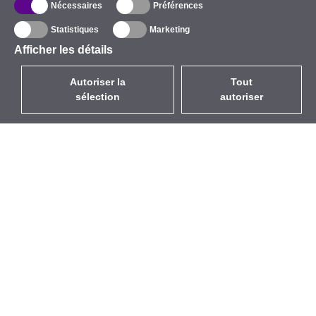
Nécessaires
Préférences
Statistiques
Marketing
Afficher les détails
Autoriser la
Tout
sélection
autoriser
FR
EUR
avec la TVA à 20%
,
France
Catalogue
À propos
Équipement d’Extérieur
Entreprise
Sans Fil
Marques
Antennes Intégrées
Événements
WiFi 5
StarCoins