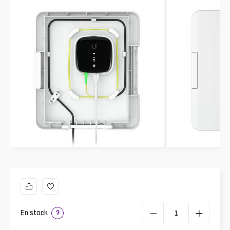
En stock
?