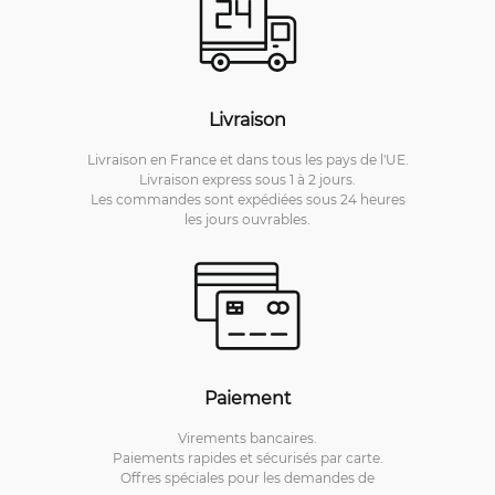
Livraison
Livraison en France et dans tous les pays de l'UE.
Livraison express sous 1 à 2 jours.
Les commandes sont expédiées sous 24 heures
les jours ouvrables.
Paiement
Virements bancaires.
Paiements rapides et sécurisés par carte.
Offres spéciales pour les demandes de